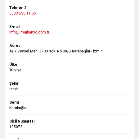
Telefon 2
0533 556 11 35
E-mail
info@imajbanyo.com.tr
Adres
Aşık Veysel Mah. 5733 sok. No:80/B Karabağlar - İzmir
Ülke
Türkiye
Şehir
İzmir
Semt
Karabağlar
Sicil Numarası
195072