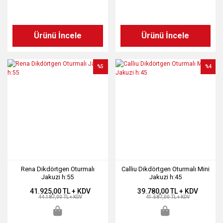
Ürünü İncele
Ürünü İncele
%5
%4
Rena Dikdörtgen Oturmalı
Calliu Dikdörtgen Oturmalı Mini
Jakuzi h:55
Jakuzi h:45
41.925,00 TL + KDV
39.780,00 TL + KDV
44.187,00 TL + KDV
41.587,00 TL + KDV