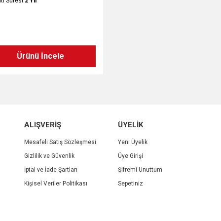
ti Süresi:
2 Yıl
Ürünü İncele
ALIŞVERİŞ
ÜYELİK
Mesafeli Satış Sözleşmesi
Yeni Üyelik
Gizlilik ve Güvenlik
Üye Girişi
İptal ve İade Şartları
Şifremi Unuttum
Kişisel Veriler Politikası
Sepetiniz