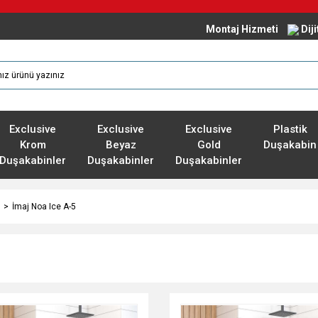
Montaj Hizmeti
Dij
Exclusive
Exclusive
Exclusive
Plastik
Krom
Beyaz
Gold
Duşakabin
Duşakabinler
Duşakabinler
Duşakabinler
İmaj Noa Ice A-5