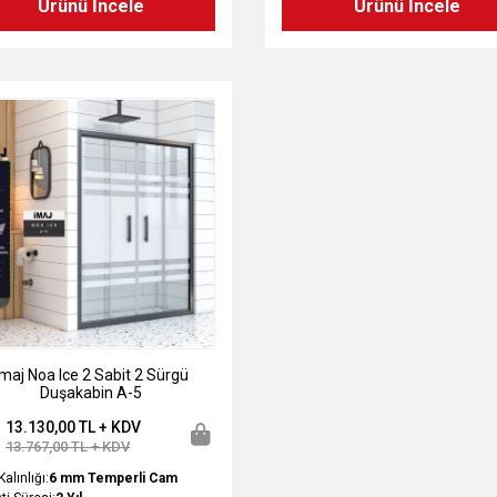
Ürünü İncele
Ürünü İncele
maj Noa Ice 2 Sabit 2 Sürgü
Duşakabin A-5
13.130,00 TL + KDV
13.767,00 TL + KDV
alınlığı:
6 mm Temperli Cam