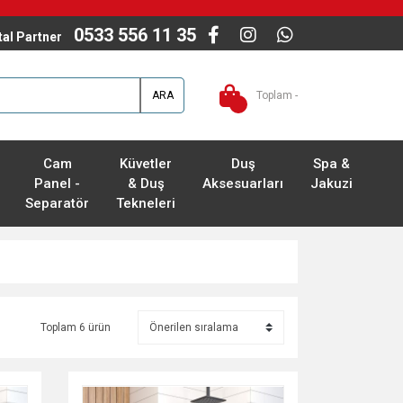
0533 556 11 35
ital Partner
ARA
Toplam -
Cam
Küvetler
Duş
Spa &
Panel -
& Duş
Aksesuarları
Jakuzi
Separatör
Tekneleri
Toplam 6 ürün