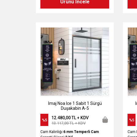
Ürünü İncele
İmaj Noa Ice 1 Sabit 1 Sürgü
İ
Duşakabin A-5
12.480,00 TL + KDV
%5
%5
13.117,00 TL + KDV
Cam Kalınlığı:
6 mm Temperli Cam
Cam K