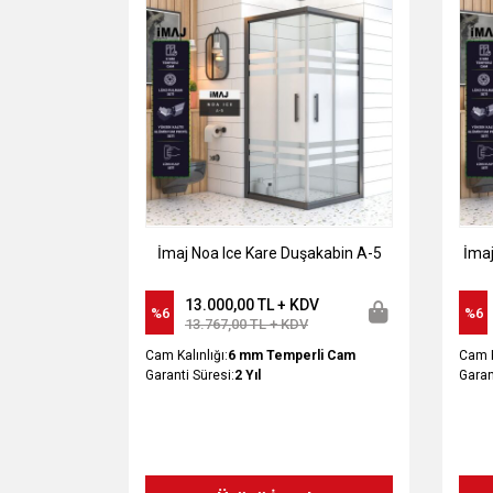
İmaj Noa Ice Kare Duşakabin A-5
İmaj
13.000,00 TL + KDV
%6
%6
13.767,00 TL + KDV
Cam Kalınlığı:
6 mm Temperli Cam
Cam K
Garanti Süresi:
2 Yıl
Garan