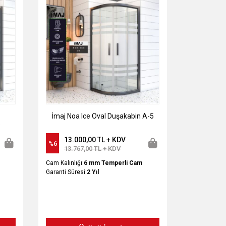
İmaj Noa Ice Oval Duşakabin A-5
5
13.000,00 TL + KDV
%6
13.767,00 TL + KDV
Cam Kalınlığı:
6 mm Temperli Cam
Garanti Süresi:
2 Yıl