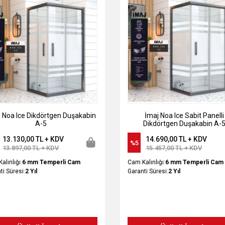
 Noa Ice Dikdörtgen Duşakabin
İmaj Noa Ice Sabit Panelli
A-5
Dikdörtgen Duşakabin A-
13.130,00 TL + KDV
14.690,00 TL + KDV
%5
13.897,00 TL + KDV
15.457,00 TL + KDV
alınlığı:
6 mm Temperli Cam
Cam Kalınlığı:
6 mm Temperli Cam
ti Süresi:
2 Yıl
Garanti Süresi:
2 Yıl