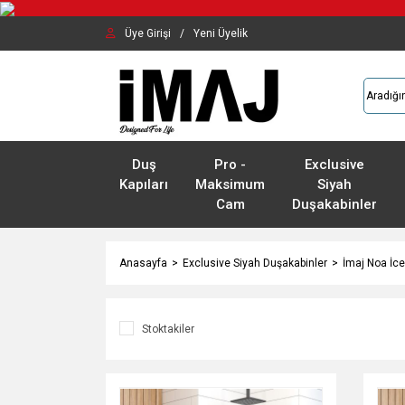
Üye Girişi
/
Yeni Üyelik
Duş
Pro -
Exclusive
Kapıları
Maksimum
Siyah
Cam
Duşakabinler
Anasayfa
Exclusive Siyah Duşakabinler
İmaj Noa İce
Stoktakiler