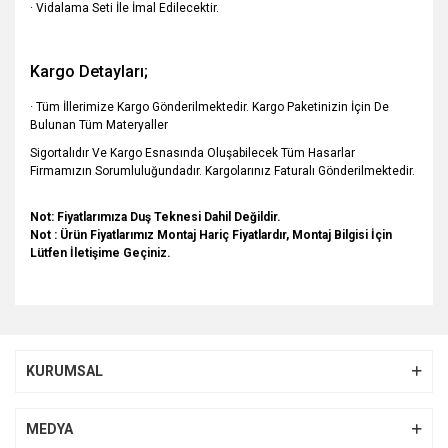
· Vidalama Seti İle İmal Edilecektir.
Kargo Detayları;
· Tüm İllerimize Kargo Gönderilmektedir. Kargo Paketinizin İçin De
Bulunan Tüm Materyaller
Sigortalıdır Ve Kargo Esnasında Oluşabilecek Tüm Hasarlar
Firmamızın Sorumluluğundadır. Kargolarınız Faturalı Gönderilmektedir.
Not: Fiyatlarımıza Duş Teknesi Dahil Değildir.
Not : Ürün Fiyatlarımız Montaj Hariç Fiyatlardır, Montaj Bilgisi İçin
Lütfen İletişime Geçiniz.
Bu ürünün fiyat bilgisi, resim, ürün açıklamalarında ve diğer
konularda yetersiz gördüğünüz noktaları öneri formunu
Bu ürüne ilk yorumu siz yapın!
kullanarak tarafımıza iletebilirsiniz.
KURUMSAL
Görüş ve önerileriniz için teşekkür ederiz.
Yorum Yaz
Ürün resmi kalitesiz, bozuk veya görüntülenemiyor.
MEDYA