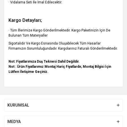
· Vidalama Seti İle İmal Edilecektir.
Kargo Detayları;
· Tüm İllerimize Kargo Gönderilmektedir. Kargo Paketinizin İçin De
Bulunan Tüm Materyaller
Sigortalıdır Ve Kargo Esnasında Oluşabilecek Tüm Hasarlar
Firmamızın Sorumluluğundadır. Kargolarınız Faturalı Gönderilmektedir.
Not: Fiyatlarımıza Duş Teknesi Dahil Değildir.
Not : Ürün Fiyatlarımız Montaj Hariç Fiyatlardır, Montaj Bilgisi İçin
Lütfen İletişime Geçiniz.
Bu ürünün fiyat bilgisi, resim, ürün açıklamalarında ve diğer
konularda yetersiz gördüğünüz noktaları öneri formunu
Bu ürüne ilk yorumu siz yapın!
kullanarak tarafımıza iletebilirsiniz.
KURUMSAL
Görüş ve önerileriniz için teşekkür ederiz.
Yorum Yaz
Ürün resmi kalitesiz, bozuk veya görüntülenemiyor.
MEDYA