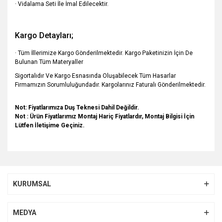
· Vidalama Seti İle İmal Edilecektir.
Kargo Detayları;
· Tüm İllerimize Kargo Gönderilmektedir. Kargo Paketinizin İçin De
Bulunan Tüm Materyaller
Sigortalıdır Ve Kargo Esnasında Oluşabilecek Tüm Hasarlar
Firmamızın Sorumluluğundadır. Kargolarınız Faturalı Gönderilmektedir.
Not: Fiyatlarımıza Duş Teknesi Dahil Değildir.
Not : Ürün Fiyatlarımız Montaj Hariç Fiyatlardır, Montaj Bilgisi İçin
Lütfen İletişime Geçiniz.
Bu ürünün fiyat bilgisi, resim, ürün açıklamalarında ve diğer
konularda yetersiz gördüğünüz noktaları öneri formunu
Bu ürüne ilk yorumu siz yapın!
kullanarak tarafımıza iletebilirsiniz.
KURUMSAL
Görüş ve önerileriniz için teşekkür ederiz.
Yorum Yaz
Ürün resmi kalitesiz, bozuk veya görüntülenemiyor.
MEDYA