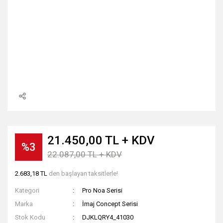
21.450,00 TL + KDV
%3
22.087,00 TL + KDV
2.683,18 TL
den başlayan taksitlerle!
Kategori
Pro Noa Serisi
Marka
İmaj Concept Serisi
Stok Kodu
DJKLQRY4_41030