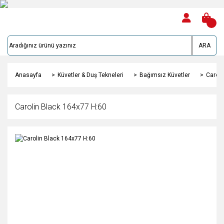
ARA
Anasayfa
Küvetler & Duş Tekneleri
Bağımsız Küvetler
Caroli
Carolin Black 164x77 H:60