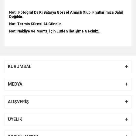
Not : Fotoğraf Da Ki Batarya Görsel Amaçlı Olup, Fiyatlarımıza Dahil
Değildir.
Not: Termin Süresi 14 Gündür.
Not: Nakliye ve Montaj İçin Lütfen İletişime Geçiniz..
Bu ürünün fiyat bilgisi, resim, ürün açıklamalarında ve diğer
konularda yetersiz gördüğünüz noktaları öneri formunu
Bu ürüne ilk yorumu siz yapın!
kullanarak tarafımıza iletebilirsiniz.
KURUMSAL
Görüş ve önerileriniz için teşekkür ederiz.
Yorum Yaz
Ürün resmi kalitesiz, bozuk veya görüntülenemiyor.
MEDYA
Ürün açıklamasında eksik bilgiler bulunuyor.
Ürün bilgilerinde hatalar bulunuyor.
ALIŞVERİŞ
Ürün fiyatı diğer sitelerden daha pahalı.
Bu ürüne benzer farklı alternatifler olmalı.
ÜYELİK