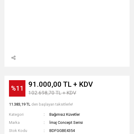
91.000,00 TL + KDV
%11
102.698,70 TL + KDV
11.383,19 TL
den başlayan taksitlerle!
Kategori
Bağımsız Küvetler
Marka
İmaj Concept Serisi
Stok Kodu
BDFGGBE4354