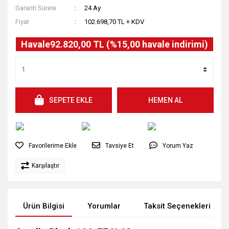
Garanti Süresi
24 Ay
Fiyat
102.698,70 TL + KDV
Havale
92.820,00 TL (%15,00 havale indirimi)
SEPETE EKLE
HEMEN AL
Tavsiye Et
Yorum Yaz
Karşılaştır
Ürün Bilgisi
Yorumlar
Taksit Seçenekleri