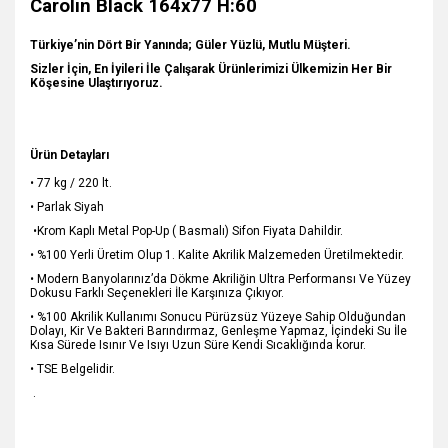
Carolin Black 164x77 H:60
Türkiye’nin Dört Bir Yanında; Güler Yüzlü, Mutlu Müşteri.
Sizler İçin, En İyileri İle Çalışarak Ürünlerimizi Ülkemizin Her Bir
Köşesine Ulaştırıyoruz.
Ürün Detayları
• 77 kg / 220 lt.
• Parlak Siyah
•Krom Kaplı Metal Pop-Up ( Basmalı) Sifon Fiyata Dahildir.
• %100 Yerli Üretim Olup 1. Kalite Akrilik Malzemeden Üretilmektedir.
• Modern Banyolarınız’da Dökme Akriliğin Ultra Performansı Ve Yüzey
Dokusu Farklı Seçenekleri İle Karşınıza Çıkıyor.
• %100 Akrilik Kullanımı Sonucu Pürüzsüz Yüzeye Sahip Olduğundan
Dolayı, Kir Ve Bakteri Barındırmaz, Genleşme Yapmaz, İçindeki Su İle
Kısa Sürede Isınır Ve Isıyı Uzun Süre Kendi Sıcaklığında korur.
• TSE Belgelidir.
.