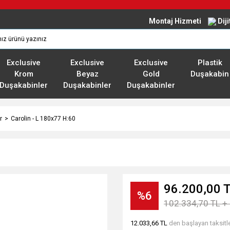
Montaj Hizmeti
Dij
Exclusive
Exclusive
Exclusive
Plastik
Krom
Beyaz
Gold
Duşakabin
Duşakabinler
Duşakabinler
Duşakabinler
r
Carolin - L 180x77 H:60
96.200,00 
%6
102.334,70 TL +
12.033,66 TL
den başlayan taksitle