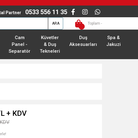
0533 556 11 35
ital Partner
ARA
Toplam -
Cam
Küvetler
Duş
Spa &
Panel -
& Duş
Aksesuarları
Jakuzi
Separatör
Tekneleri
TL + KDV
 KDV
rle!