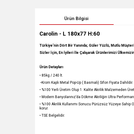
Ürün Bilgisi
Carolin - L 180x77 H:60
Türkiye’nin Dört Bir Yanında; Güler Yüzlü, Mutlu Müşteri
Sizler İçin, En İyileri İle Çalışarak Ürünlerimizi Ülkemiz
Ürün Detayları
• 85kg / 240 lt.
•Krom Kaplı Metal Pop-Up ( Basmalı) Sifon Fiyata Dahildir.
• %100 Yerli Üretim Olup 1. Kalite Akrilik Malzemeden Üret
• Modern Banyolarınız’da Dökme Akriliğin Ultra Performans
• %100 Akrilik Kullanımı Sonucu Pürüzsüz Yüzeye Sahip Ol
korur.
• TSE Belgelidir.