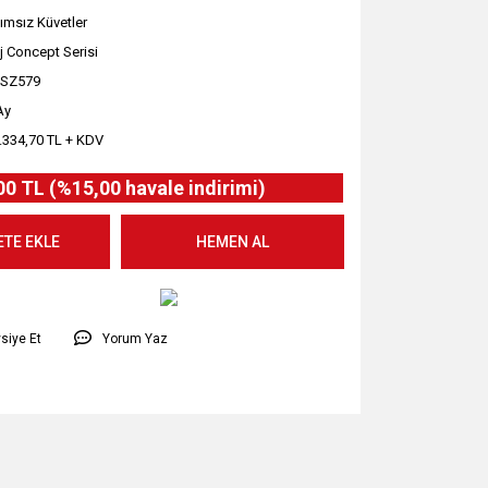
ımsız Küvetler
j Concept Serisi
PSZ579
Ay
.334,70 TL + KDV
00 TL (%15,00 havale indirimi)
ETE EKLE
HEMEN AL
siye Et
Yorum Yaz