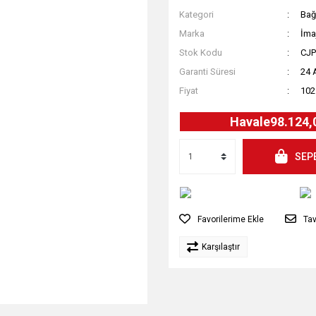
Kategori
Bağ
Marka
İma
Stok Kodu
CJ
Garanti Süresi
24 
Fiyat
102
Havale
98.124,
SEP
Tav
Karşılaştır