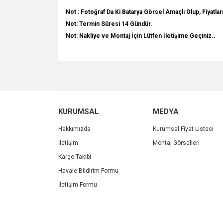
Not : Fotoğraf Da Ki Batarya Görsel Amaçlı Olup, Fiyatları
Not: Termin Süresi 14 Gündür.
Not: Nakliye ve Montaj İçin Lütfen İletişime Geçiniz..
Bu ürünün fiyat bilgisi, resim, ürün açıklamalarında v
Görüş ve önerileriniz için teşekkür ederiz.
Ürün resmi kalitesiz, bozuk veya görüntülenemiyo
KURUMSAL
MEDYA
Ürün açıklamasında eksik bilgiler bulunuyor.
Ürün bilgilerinde hatalar bulunuyor.
Hakkımızda
Kurumsal Fiyat Listesi
Ürün fiyatı diğer sitelerden daha pahalı.
İletişim
Montaj Görselleri
Bu ürüne benzer farklı alternatifler olmalı.
Kargo Takibi
Havale Bildirim Formu
İletişim Formu