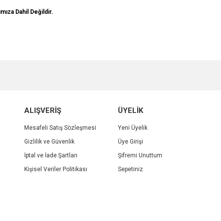
mıza Dahil Değildir.
e diğer konularda yetersiz gördüğünüz noktaları öneri formunu kullanarak tarafımı
Bu ürüne ilk yorumu siz yapın!
r.
Yorum Yaz
ALIŞVERİŞ
ÜYELİK
Mesafeli Satış Sözleşmesi
Yeni Üyelik
Gizlilik ve Güvenlik
Üye Girişi
İptal ve İade Şartları
Şifremi Unuttum
Kişisel Veriler Politikası
Sepetiniz
Gönder