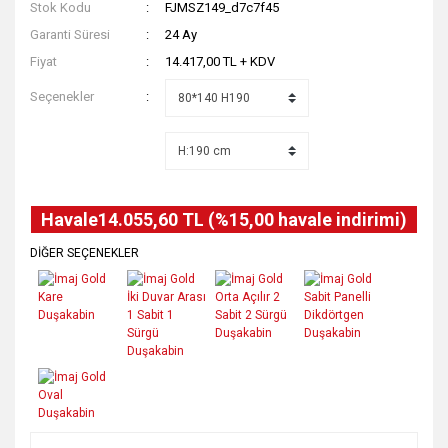
Stok Kodu
FJMSZ149_d7c7f45
Garanti Süresi
24 Ay
Fiyat
14.417,00 TL + KDV
Seçenekler
Havale
14.055,60 TL (%15,00 havale indirimi)
DİĞER SEÇENEKLER