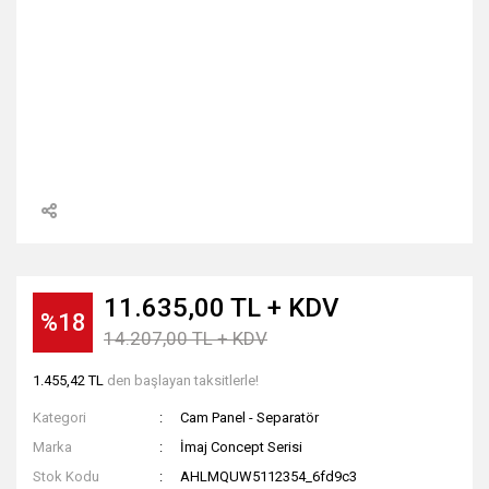
11.635,00 TL + KDV
%18
14.207,00 TL + KDV
1.455,42 TL
den başlayan taksitlerle!
Kategori
Cam Panel - Separatör
Marka
İmaj Concept Serisi
Stok Kodu
AHLMQUW5112354_6fd9c3