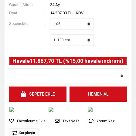
Garanti Süresi
24 Ay
Fiyat
14.207,00 TL + KDV
Seçenekler
Havale
11.867,70 TL (%15,00 havale indirimi)
SEPETE EKLE
HEMEN AL
Tavsiye Et
Yorum Yaz
Karşılaştır