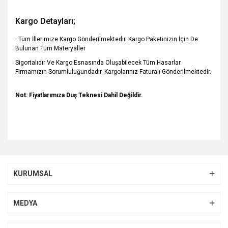
Kargo Detayları;
· Tüm İllerimize Kargo Gönderilmektedir. Kargo Paketinizin İçin De
Bulunan Tüm Materyaller
Sigortalıdır Ve Kargo Esnasında Oluşabilecek Tüm Hasarlar
Firmamızın Sorumluluğundadır. Kargolarınız Faturalı
Gönderilmektedir.
Not: Fiyatlarımıza Duş Teknesi Dahil Değildir.
Bu ürünün fiyat bilgisi, resim, ürün açıklamalarında ve diğer
konularda yetersiz gördüğünüz noktaları öneri formunu
Bu ürüne ilk yorumu siz yapın!
kullanarak tarafımıza iletebilirsiniz.
KURUMSAL
Görüş ve önerileriniz için teşekkür ederiz.
Yorum Yaz
Ürün resmi kalitesiz, bozuk veya görüntülenemiyor.
MEDYA
Ürün açıklamasında eksik bilgiler bulunuyor.
Ürün bilgilerinde hatalar bulunuyor.