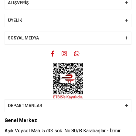
ALIŞVERİŞ
Ürün fiyatı diğer sitelerden daha pahalı.
Bu ürüne benzer farklı alternatifler olmalı.
ÜYELİK
SOSYAL MEDYA
Gönder
DEPARTMANLAR
Genel Merkez
Aşık Veysel Mah. 5733 sok. No:80/B Karabağlar - İzmir