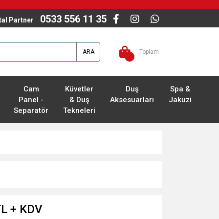
0533 556 11 35
ital Partner
ARA
Toplam -
Cam
Küvetler
Duş
Spa &
Panel -
& Duş
Aksesuarları
Jakuzi
Separatör
Tekneleri
TL + KDV