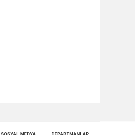
za iletebilirsiniz.
SOSYAL MEDYA
DEPARTMANLAR