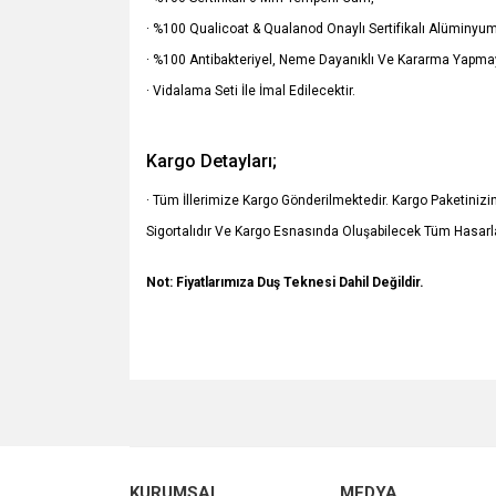
· %100 Qualicoat & Qualanod Onaylı Sertifikalı Alüminyum 
· %100 Antibakteriyel, Neme Dayanıklı Ve Kararma Yapma
· Vidalama Seti İle İmal Edilecektir.
Kargo Detayları;
· Tüm İllerimize Kargo Gönderilmektedir. Kargo Paketiniz
Sigortalıdır Ve Kargo Esnasında Oluşabilecek Tüm Hasarl
Not: Fiyatlarımıza Duş Teknesi Dahil Değildir.
Bu ürünün fiyat bilgisi, resim, ürün açıklamalarında v
Görüş ve önerileriniz için teşekkür ederiz.
Ürün resmi kalitesiz, bozuk veya görüntülenemiyo
KURUMSAL
MEDYA