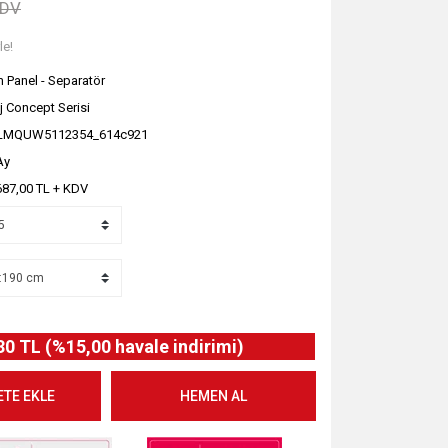
KDV
le!
 Panel - Separatör
j Concept Serisi
LMQUW5112354_614c921
Ay
687,00 TL + KDV
30 TL (%15,00 havale indirimi)
ETE EKLE
HEMEN AL