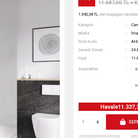
11.687,00 TL + 
1.390,38 TL
den başlayan taksitler
Kategori
Cam
Marka
İma
Stok Kodu
AH
Garanti Süresi
24 
Fiyat
11.
Seçenekler
Havale
11.337,
SEP