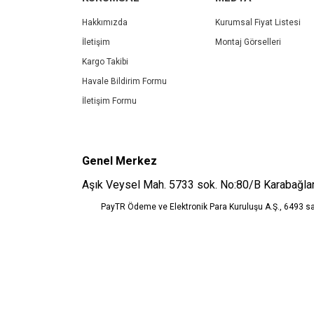
Ürün açıklamasında eksik bilgiler bulunuyor.
Ürün bilgilerinde hatalar bulunuyor.
Hakkımızda
Kurumsal Fiyat Listesi
Ürün fiyatı diğer sitelerden daha pahalı.
İletişim
Montaj Görselleri
Bu ürüne benzer farklı alternatifler olmalı.
Kargo Takibi
Havale Bildirim Formu
İletişim Formu
Genel Merkez
Aşık Veysel Mah. 5733 sok. No:80/B Karabağlar
PayTR Ödeme ve Elektronik Para Kuruluşu A.Ş., 6493 s