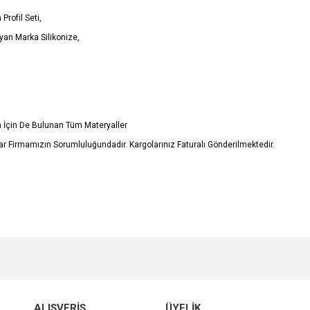
Profil Seti,
yan Marka Silikonize,
in İçin De Bulunan Tüm Materyaller
ar Firmamızın Sorumluluğundadır. Kargolarınız Faturalı
Gönderilmektedir.
e diğer konularda yetersiz gördüğünüz noktaları öneri formunu kullanarak tarafımı
Bu ürüne ilk yorumu siz yapın!
r.
Yorum Yaz
ALIŞVERİŞ
ÜYELİK