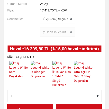
Garanti Süresi
24 Ay
Fiyat
17.418,70 TL + KDV
Seçenekler
Havale
16.309,80 TL (%15,00 havale indirimi)
DİĞER SEÇENEKLER