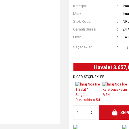
Kategori
İma
Marka
İma
Stok Kodu
NR
Garanti Süresi
24 
Fiyat
14.
Seçenekler
Havale
13.657,
DİĞER SEÇENEKLER
SEP