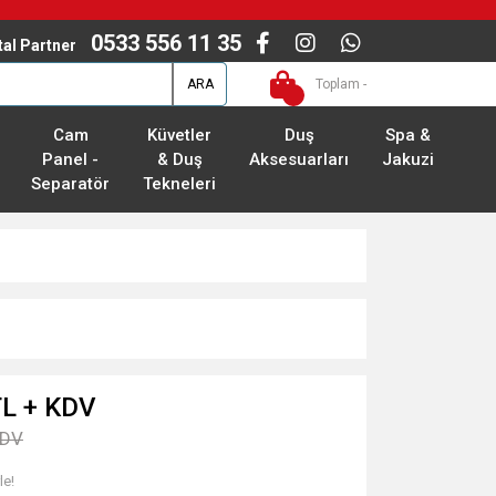
0533 556 11 35
ital Partner
ARA
Toplam -
Cam
Küvetler
Duş
Spa &
Panel -
& Duş
Aksesuarları
Jakuzi
Separatör
Tekneleri
TL + KDV
KDV
le!