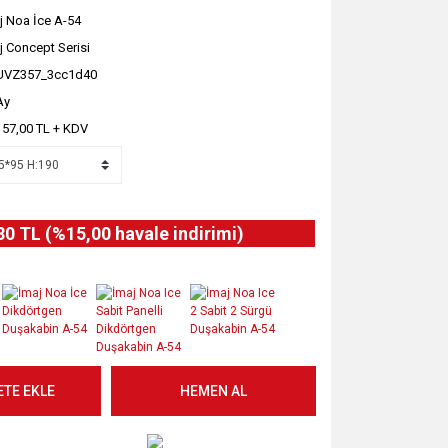
j Noa İce A-54
j Concept Serisi
UVZ357_3cc1d40
Ay
157,00 TL + KDV
80 TL (%15,00 havale indirimi)
ETE EKLE
HEMEN AL