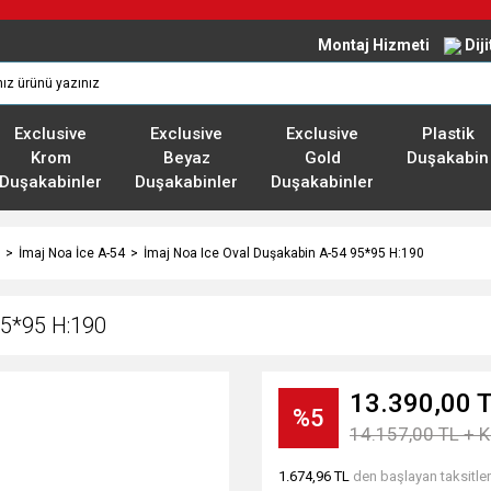
Montaj Hizmeti
Dij
Exclusive
Exclusive
Exclusive
Plastik
Krom
Beyaz
Gold
Duşakabin
Duşakabinler
Duşakabinler
Duşakabinler
İmaj Noa İce A-54
İmaj Noa Ice Oval Duşakabin A-54 95*95 H:190
95*95 H:190
13.390,00 
%5
14.157,00 TL + 
1.674,96 TL
den başlayan taksitler