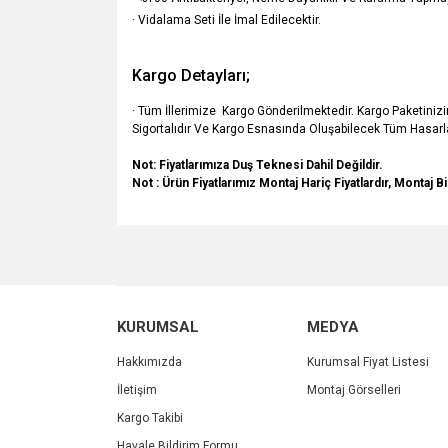
· Vidalama Seti İle İmal Edilecektir.
Kargo Detayları;
· Tüm İllerimize Kargo Gönderilmektedir. Kargo Paketiniz
Sigortalıdır Ve Kargo Esnasında Oluşabilecek Tüm Hasarla
Not: Fiyatlarımıza Duş Teknesi Dahil Değildir.
Not : Ürün Fiyatlarımız Montaj Hariç Fiyatlardır, Montaj Bi
Bu ürünün fiyat bilgisi, resim, ürün açıklamalarında v
Görüş ve önerileriniz için teşekkür ederiz.
Ürün resmi kalitesiz, bozuk veya görüntülenemiyo
KURUMSAL
MEDYA
Ürün açıklamasında eksik bilgiler bulunuyor.
Ürün bilgilerinde hatalar bulunuyor.
Hakkımızda
Kurumsal Fiyat Listesi
Ürün fiyatı diğer sitelerden daha pahalı.
İletişim
Montaj Görselleri
Bu ürüne benzer farklı alternatifler olmalı.
Kargo Takibi
Havale Bildirim Formu