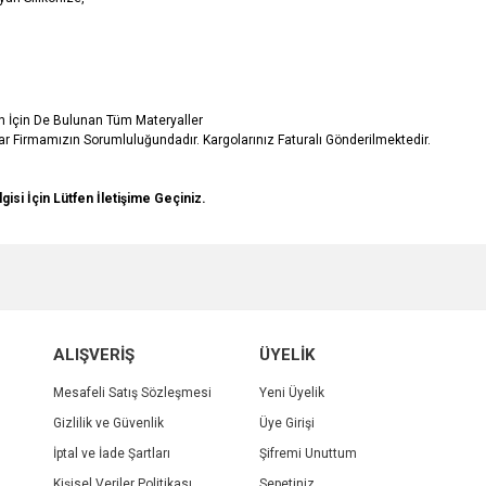
in İçin De Bulunan Tüm Materyaller
r Firmamızın Sorumluluğundadır. Kargolarınız Faturalı Gönderilmektedir.
lgisi İçin Lütfen İletişime Geçiniz.
e diğer konularda yetersiz gördüğünüz noktaları öneri formunu kullanarak tarafımı
Bu ürüne ilk yorumu siz yapın!
r.
Yorum Yaz
ALIŞVERİŞ
ÜYELİK
Mesafeli Satış Sözleşmesi
Yeni Üyelik
Gizlilik ve Güvenlik
Üye Girişi
İptal ve İade Şartları
Şifremi Unuttum
Kişisel Veriler Politikası
Sepetiniz