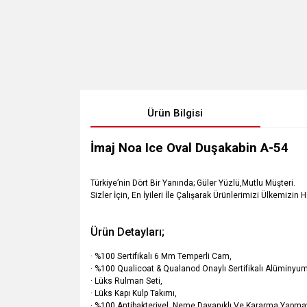
Ürün Bilgisi
İmaj Noa Ice Oval Duşakabin A-54
Türkiye’nin Dört Bir Yanında; Güler Yüzlü,Mutlu Müşteri.
Sizler İçin, En İyileri İle Çalışarak Ürünlerimizi Ülkemizin 
Ürün Detayları;
· %100 Sertifikalı 6 Mm Temperli Cam,
· %100 Qualicoat & Qualanod Onaylı Sertifikalı Alüminyum 
· Lüks Rulman Seti,
· Lüks Kapı Kulp Takımı,
· %100 Antibakteriyel, Neme Dayanıklı Ve Kararma Yapmay