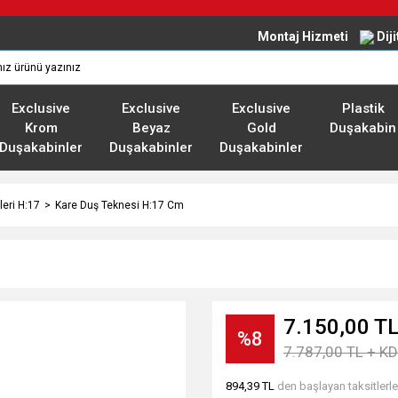
Montaj Hizmeti
Dij
Exclusive
Exclusive
Exclusive
Plastik
Krom
Beyaz
Gold
Duşakabin
Duşakabinler
Duşakabinler
Duşakabinler
leri H:17
Kare Duş Teknesi H:17 Cm
7.150,00 T
%8
7.787,00 TL + K
894,39 TL
den başlayan taksitlerle