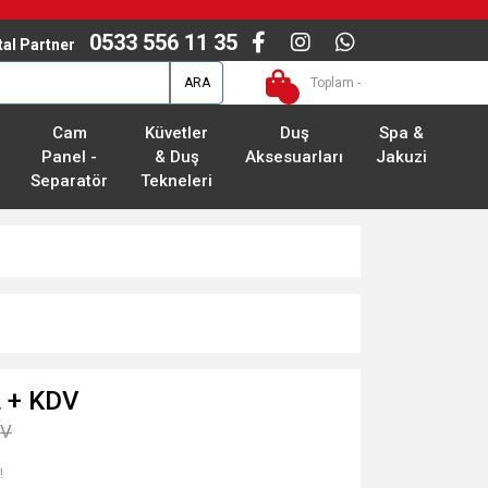
0533 556 11 35
ital Partner
ARA
Toplam -
Cam
Küvetler
Duş
Spa &
Panel -
& Duş
Aksesuarları
Jakuzi
Separatör
Tekneleri
L + KDV
DV
!