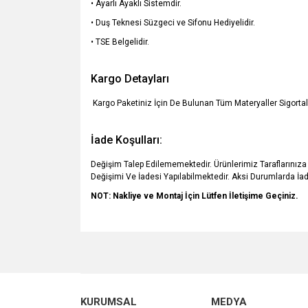
• Ayarlı Ayaklı Sistemdir.
• Duş Teknesi Süzgeci ve Sifonu Hediyelidir.
• TSE Belgelidir.
Kargo Detayları
Kargo Paketiniz İçin De Bulunan Tüm Materyaller Sigortal
İade Koşulları:
Değişim Talep Edilememektedir. Ürünlerimiz Taraflarınıza 
Değişimi Ve İadesi Yapılabilmektedir. Aksi Durumlarda İ
NOT: Nakliye ve Montaj İçin Lütfen İletişime Geçiniz.
Bu ürünün fiyat bilgisi, resim, ürün açıklamalarında v
Görüş ve önerileriniz için teşekkür ederiz.
Ürün resmi kalitesiz, bozuk veya görüntülenemiyo
KURUMSAL
MEDYA
Ürün açıklamasında eksik bilgiler bulunuyor.