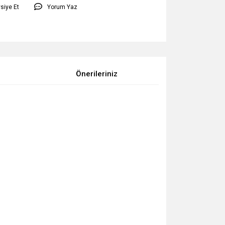
siye Et
Yorum Yaz
Önerileriniz