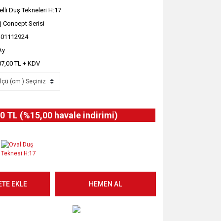
elli Duş Tekneleri H:17
j Concept Serisi
-01112924
Ay
87,00 TL + KDV
0 TL (%15,00 havale indirimi)
ETE EKLE
HEMEN AL