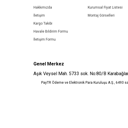
Ürün bilgilerinde hatalar bulunuyor.
Hakkımızda
Kurumsal Fiyat Listesi
Ürün fiyatı diğer sitelerden daha pahalı.
İletişim
Montaj Görselleri
Bu ürüne benzer farklı alternatifler olmalı.
Kargo Takibi
Havale Bildirim Formu
İletişim Formu
Genel Merkez
Aşık Veysel Mah. 5733 sok. No:80/B Karabağlar
PayTR Ödeme ve Elektronik Para Kuruluşu A.Ş., 6493 s