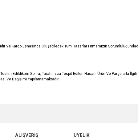
ıdır Ve Kargo Esnasında Oluşabilecek Tüm Hasarlar Firmamızın Sorumluluğundadır.
Teslim Edildikten Sonra, Tarafınızca Tespit Edilen Hasarlı Ürün Ve Parçalarla İlg
adesi Ve Değişimi Yapılamamaktadır.
e diğer konularda yetersiz gördüğünüz noktaları öneri formunu kullanarak tarafımı
Bu ürüne ilk yorumu siz yapın!
r.
Yorum Yaz
ALIŞVERİŞ
ÜYELİK