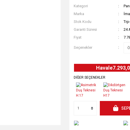
Kategori
Pan
Marka
İma
Stok Kodu
Trp
Garanti Süresi
24 
Fiyat
7.7
Seçenekler
Havale
7.293,0
DİĞER SEÇENEKLER
SEP