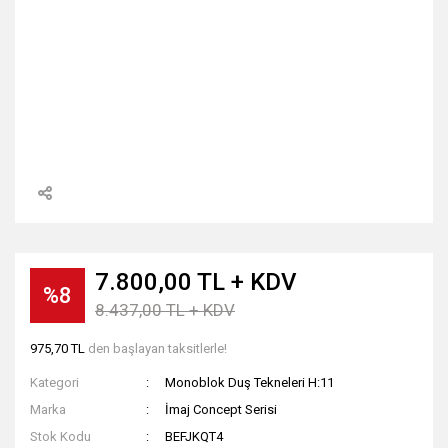
7.800,00 TL + KDV
%8
8.437,00 TL + KDV
975,70 TL
den başlayan taksitlerle!
Kategori
Monoblok Duş Tekneleri H:11
Marka
İmaj Concept Serisi
Stok Kodu
BEFJKQT4