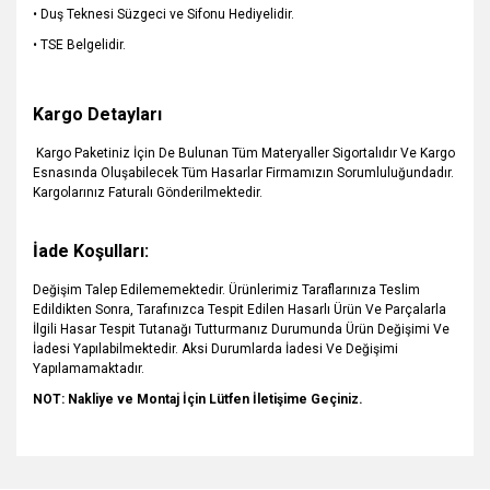
• Duş Teknesi Süzgeci ve Sifonu Hediyelidir.
• TSE Belgelidir.
Kargo Detayları
Kargo Paketiniz İçin De Bulunan Tüm Materyaller Sigortalıdır Ve Kargo
Esnasında Oluşabilecek Tüm Hasarlar Firmamızın Sorumluluğundadır.
Kargolarınız Faturalı Gönderilmektedir.
İade Koşulları:
Değişim Talep Edilememektedir. Ürünlerimiz Taraflarınıza Teslim
Edildikten Sonra, Tarafınızca Tespit Edilen Hasarlı Ürün Ve Parçalarla
İlgili Hasar Tespit Tutanağı Tutturmanız Durumunda Ürün Değişimi Ve
İadesi Yapılabilmektedir. Aksi Durumlarda İadesi Ve Değişimi
Yapılamamaktadır.
NOT: Nakliye ve Montaj İçin Lütfen İletişime Geçiniz.
Bu ürünün fiyat bilgisi, resim, ürün açıklamalarında ve diğer
konularda yetersiz gördüğünüz noktaları öneri formunu