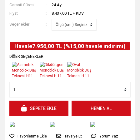
Garanti Süresi
24 Ay
Fiyat
8.437,00 TL + KDV
Seçenekler
Havale
7.956,00 TL (%15,00 havale indirimi)
DİĞER SEÇENEKLER
SEPETE EKLE
HEMEN AL
Tavsiye Et
Yorum Yaz