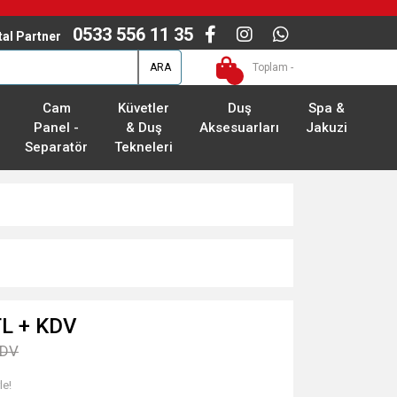
0533 556 11 35
ital Partner
ARA
Toplam -
Cam
Küvetler
Duş
Spa &
Panel -
& Duş
Aksesuarları
Jakuzi
Separatör
Tekneleri
TL + KDV
KDV
le!