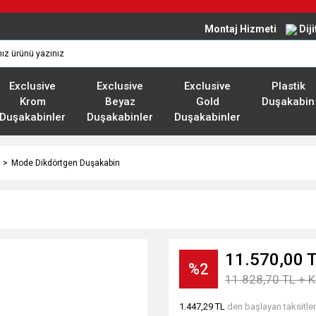
Montaj Hizmeti
Dij
Exclusive
Exclusive
Exclusive
Plastik
Krom
Beyaz
Gold
Duşakabin
Duşakabinler
Duşakabinler
Duşakabinler
Mode Dikdörtgen Duşakabin
11.570,00 
%2
11.828,70 TL + 
1.447,29 TL
den başlayan taksitler