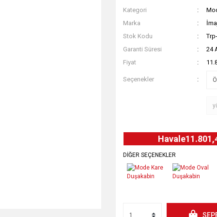
Kategori
Mod
Marka
İma
Stok Kodu
Trp
Garanti Süresi
24 
Fiyat
11.
Seçenekler
Havale
11.801,
DİĞER SEÇENEKLER
SEP