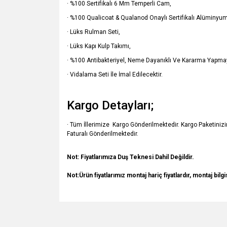
· %100 Sertifikalı 6 Mm Temperli Cam,
· %100 Qualicoat & Qualanod Onaylı Sertifikalı Alüminyum 
· Lüks Rulman Seti,
· Lüks Kapı Kulp Takımı,
· %100 Antibakteriyel, Neme Dayanıklı Ve Kararma Yapmay
· Vidalama Seti İle İmal Edilecektir.
Kargo Detayları;
· Tüm İllerimize Kargo Gönderilmektedir. Kargo Paketiniz
Faturalı Gönderilmektedir.
Not: Fiyatlarımıza Duş Teknesi Dahil Değildir.
Not:Ürün fiyatlarımız montaj hariç fiyatlardır, montaj bilgi
Bu ürünün fiyat bilgisi, resim, ürün açıklamalarında v
Görüş ve önerileriniz için teşekkür ederiz.