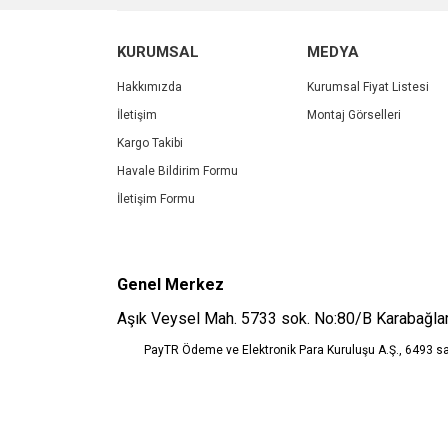
Ürün resmi kalitesiz, bozuk veya görüntülenemiyo
KURUMSAL
MEDYA
Ürün açıklamasında eksik bilgiler bulunuyor.
Ürün bilgilerinde hatalar bulunuyor.
Hakkımızda
Kurumsal Fiyat Listesi
Ürün fiyatı diğer sitelerden daha pahalı.
İletişim
Montaj Görselleri
Bu ürüne benzer farklı alternatifler olmalı.
Kargo Takibi
Havale Bildirim Formu
İletişim Formu
Genel Merkez
Aşık Veysel Mah. 5733 sok. No:80/B Karabağlar
PayTR Ödeme ve Elektronik Para Kuruluşu A.Ş., 6493 s