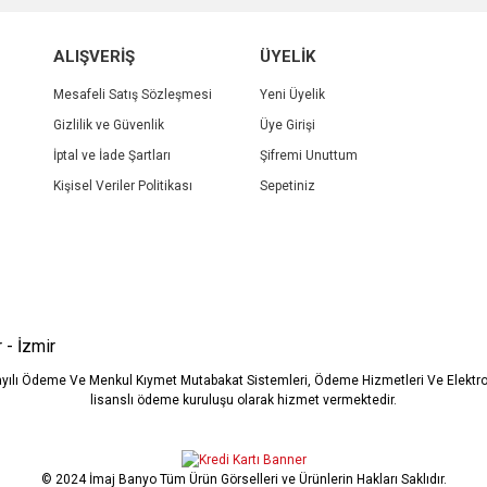
r.
Yorum Yaz
ALIŞVERİŞ
ÜYELİK
Mesafeli Satış Sözleşmesi
Yeni Üyelik
Gizlilik ve Güvenlik
Üye Girişi
İptal ve İade Şartları
Şifremi Unuttum
Kişisel Veriler Politikası
Sepetiniz
Gönder
 - İzmir
ayılı Ödeme Ve Menkul Kıymet Mutabakat Sistemleri, Ödeme Hizmetleri Ve Elekt
lisanslı ödeme kuruluşu olarak hizmet vermektedir.
© 2024 İmaj Banyo Tüm Ürün Görselleri ve Ürünlerin Hakları Saklıdır.