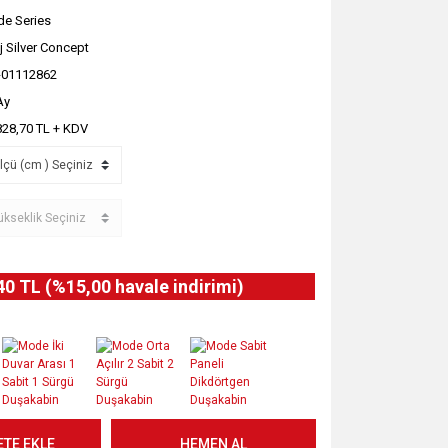
e Series
j Silver Concept
-01112862
Ay
828,70 TL + KDV
40 TL (%15,00 havale indirimi)
ETE EKLE
HEMEN AL