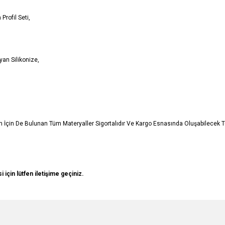
Profil Seti,
an Silikonize,
in İçin De Bulunan Tüm Materyaller Sigortalıdır Ve Kargo Esnasında Oluşabilecek
si için lütfen iletişime geçiniz.
e diğer konularda yetersiz gördüğünüz noktaları öneri formunu kullanarak tarafımı
Bu ürüne ilk yorumu siz yapın!