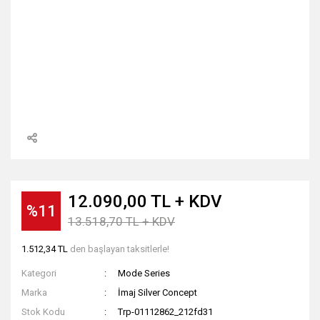
12.090,00 TL + KDV
%11
13.518,70 TL + KDV
1.512,34 TL
den başlayan taksitlerle!
Kategori
Mode Series
Marka
İmaj Silver Concept
Stok Kodu
Trp-01112862_212fd31