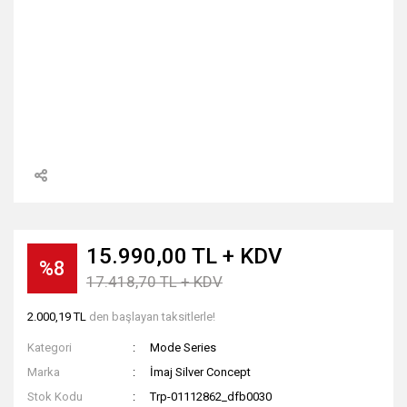
15.990,00 TL + KDV
%8
17.418,70 TL + KDV
2.000,19 TL
den başlayan taksitlerle!
Kategori
Mode Series
Marka
İmaj Silver Concept
Stok Kodu
Trp-01112862_dfb0030