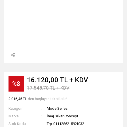
16.120,00 TL + KDV
%8
17.548,70 TL + KDV
2.016,45 TL
den başlayan taksitlerle!
Kategori
Mode Series
Marka
İmaj Silver Concept
Stok Kodu
Trp-01112862_592f032