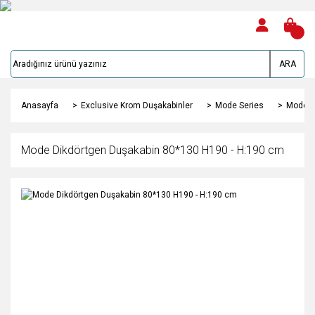
ARA
Anasayfa
Exclusive Krom Duşakabinler
Mode Series
Mode D
Mode Dikdörtgen Duşakabin 80*130 H190 - H:190 cm