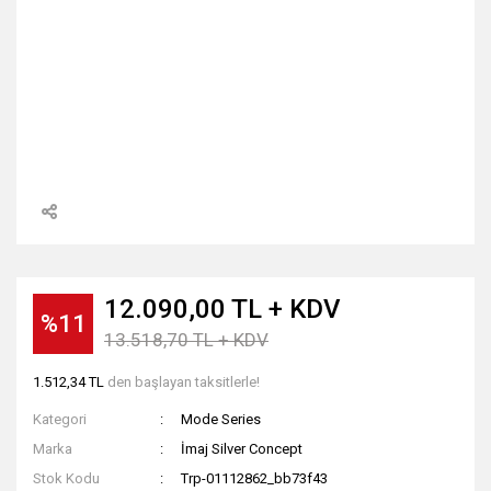
12.090,00 TL + KDV
%11
13.518,70 TL + KDV
1.512,34 TL
den başlayan taksitlerle!
Kategori
Mode Series
Marka
İmaj Silver Concept
Stok Kodu
Trp-01112862_bb73f43