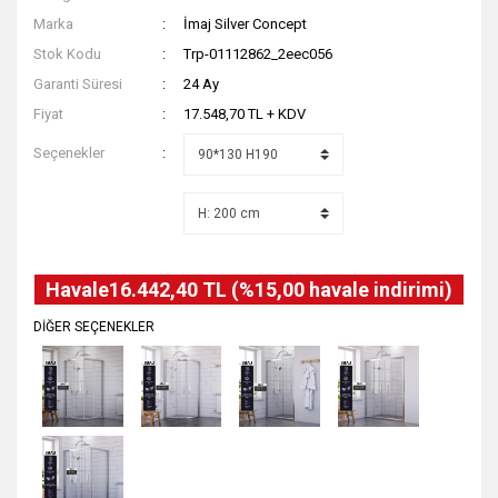
Marka
İmaj Silver Concept
Stok Kodu
Trp-01112862_2eec056
Garanti Süresi
24 Ay
Fiyat
17.548,70 TL + KDV
Seçenekler
Havale
16.442,40 TL (%15,00 havale indirimi)
DİĞER SEÇENEKLER