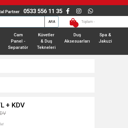
0533 556 11 35
ital Partner
ARA
Toplam -
Cam
Küvetler
Duş
Spa &
Panel -
& Duş
Aksesuarları
Jakuzi
Separatör
Tekneleri
TL + KDV
KDV
le!