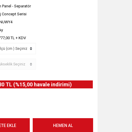
 Panel - Separatör
j Concept Serisi
JNUWY4
Ay
777,00 TL + KDV
80 TL (%15,00 havale indirimi)
ETE EKLE
HEMEN AL