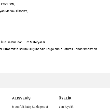
Profil Seti,
yan Marka Silikonize,
in İçin De Bulunan Tüm Materyaller
r Firmamızın Sorumluluğundadır. Kargolarınız Faturalı Gönderilmektedir.
e diğer konularda yetersiz gördüğünüz noktaları öneri formunu kullanarak tarafımı
Bu ürüne ilk yorumu siz yapın!
r.
Yorum Yaz
ALIŞVERİŞ
ÜYELİK
Mesafeli Satış Sözleşmesi
Yeni Üyelik