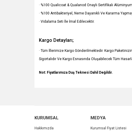
· %100 Qualicoat & Qualanod Onaylı Sertifikalı Alüminyum 
· %100 Antibakteriyel, Neme Dayanıklı Ve Kararma Yapma
· Vidalama Seti İle İmal Edilecektir.
Kargo Detayları;
· Tüm İllerimize Kargo Gönderilmektedir. Kargo Paketiniz
Sigortalıdır Ve Kargo Esnasında Oluşabilecek Tüm Hasarla
Not: Fiyatlarımıza Duş Teknesi Dahil Değildir.
Bu ürünün fiyat bilgisi, resim, ürün açıklamalarında v
Görüş ve önerileriniz için teşekkür ederiz.
Ürün resmi kalitesiz, bozuk veya görüntülenemiyo
KURUMSAL
MEDYA
Ürün açıklamasında eksik bilgiler bulunuyor.
Ürün bilgilerinde hatalar bulunuyor.
Hakkımızda
Kurumsal Fiyat Listesi