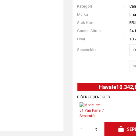
Kategori
Cam
Marka
İma
Stok Kodu
BF
Garanti Süresi
24 
Fiyat
10.
Seçenekler
Havale
10.342,
DİĞER SEÇENEKLER
SEP