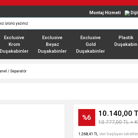
Montaj Hizmeti
Dij
Exclusive
Exclusive
Exclusive
Plastik
Krom
Beyaz
Gold
Duşakabin
Duşakabinler
Duşakabinler
Duşakabinler
anel / Separatör
10.140,00 
%6
10.777,00 TL + 
1.268,41 TL
den başlayan taksitler