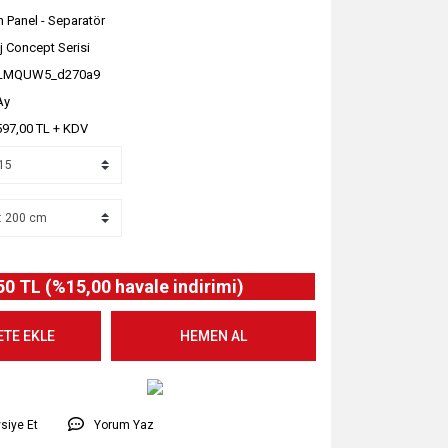
 Panel - Separatör
j Concept Serisi
LMQUW5_d270a9
Ay
597,00 TL + KDV
50 TL (%15,00 havale indirimi)
ETE EKLE
HEMEN AL
siye Et
Yorum Yaz