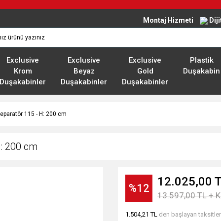
Montaj Hizmeti
Dij
Exclusive
Exclusive
Exclusive
Plastik
Krom
Beyaz
Gold
Duşakabin
Duşakabinler
Duşakabinler
Duşakabinler
eparatör 115 - H: 200 cm
H: 200 cm
12.025,00 
%12
13.597,00 TL + 
1.504,21 TL
den başlayan taksitler