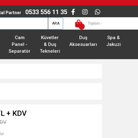
0533 556 11 35
ital Partner
ARA
Toplam -
Cam
Küvetler
Duş
Spa &
Panel -
& Duş
Aksesuarları
Jakuzi
Separatör
Tekneleri
TL + KDV
KDV
le!