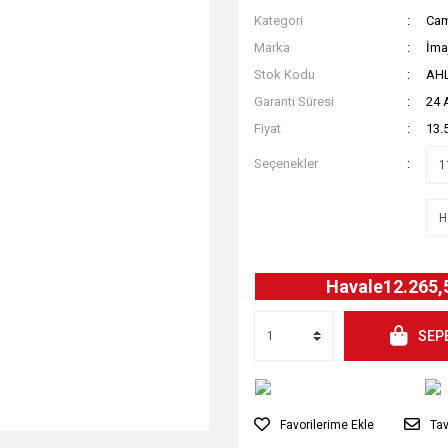
Kategori
Cam
Marka
İma
Stok Kodu
AH
Garanti Süresi
24 
Fiyat
13.
Seçenekler
Havale
12.265,
SEP
Tav