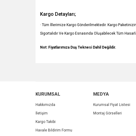
Kargo Detayları;
· Tüm İllerimize Kargo Gönderilmektedir. Kargo Paketiniz
Sigortalıdır Ve Kargo Esnasında Oluşabilecek Tüm Hasarla
Not: Fiyatlarımıza Duş Teknesi Dahil Değildir.
Bu ürünün fiyat bilgisi, resim, ürün açıklamalarında v
Görüş ve önerileriniz için teşekkür ederiz.
Ürün resmi kalitesiz, bozuk veya görüntülenemiyo
KURUMSAL
MEDYA
Ürün açıklamasında eksik bilgiler bulunuyor.
Ürün bilgilerinde hatalar bulunuyor.
Hakkımızda
Kurumsal Fiyat Listesi
Ürün fiyatı diğer sitelerden daha pahalı.
İletişim
Montaj Görselleri
Bu ürüne benzer farklı alternatifler olmalı.
Kargo Takibi
Havale Bildirim Formu