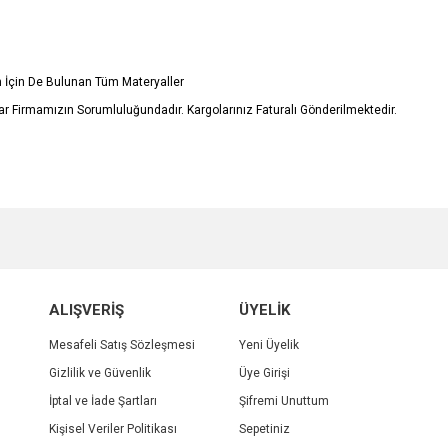
in İçin De Bulunan Tüm Materyaller
r Firmamızın Sorumluluğundadır. Kargolarınız Faturalı Gönderilmektedir.
e diğer konularda yetersiz gördüğünüz noktaları öneri formunu kullanarak tarafımı
Bu ürüne ilk yorumu siz yapın!
r.
Yorum Yaz
ALIŞVERİŞ
ÜYELİK
Mesafeli Satış Sözleşmesi
Yeni Üyelik
Gizlilik ve Güvenlik
Üye Girişi
İptal ve İade Şartları
Şifremi Unuttum
Kişisel Veriler Politikası
Sepetiniz