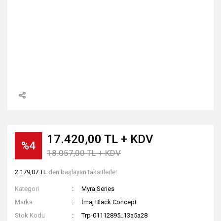
17.420,00 TL + KDV
%4
18.057,00 TL + KDV
2.179,07 TL
den başlayan taksitlerle!
Kategori
Myra Series
Marka
İmaj Black Concept
Stok Kodu
Trp-01112895_13a5a28