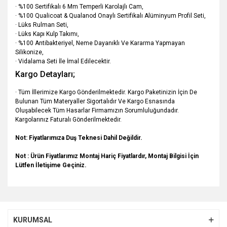
· %100 Sertifikalı 6 Mm Temperli Karolajlı Cam,
· %100 Qualicoat & Qualanod Onaylı Sertifikalı Alüminyum Profil Seti,
· Lüks Rulman Seti,
· Lüks Kapı Kulp Takımı,
· %100 Antibakteriyel, Neme Dayanıklı Ve Kararma Yapmayan
Silikonize,
· Vidalama Seti İle İmal Edilecektir.
Kargo Detayları;
· Tüm İllerimize Kargo Gönderilmektedir. Kargo Paketinizin İçin De
Bulunan Tüm Materyaller Sigortalıdır Ve Kargo Esnasında
Oluşabilecek Tüm Hasarlar Firmamızın Sorumluluğundadır.
Kargolarınız Faturalı Gönderilmektedir.
Not: Fiyatlarımıza Duş Teknesi Dahil Değildir.
Not : Ürün Fiyatlarımız Montaj Hariç Fiyatlardır, Montaj Bilgisi İçin
Lütfen İletişime Geçiniz.
Bu ürünün fiyat bilgisi, resim, ürün açıklamalarında ve diğer
konularda yetersiz gördüğünüz noktaları öneri formunu
Bu ürüne ilk yorumu siz yapın!
kullanarak tarafımıza iletebilirsiniz.
KURUMSAL
Görüş ve önerileriniz için teşekkür ederiz.