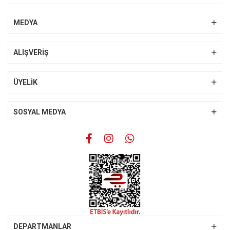
Yorum Yaz
Ürün resmi kalitesiz, bozuk veya görüntülenemiyor.
MEDYA
Ürün açıklamasında eksik bilgiler bulunuyor.
Ürün bilgilerinde hatalar bulunuyor.
ALIŞVERİŞ
Ürün fiyatı diğer sitelerden daha pahalı.
Bu ürüne benzer farklı alternatifler olmalı.
ÜYELİK
SOSYAL MEDYA
Gönder
DEPARTMANLAR