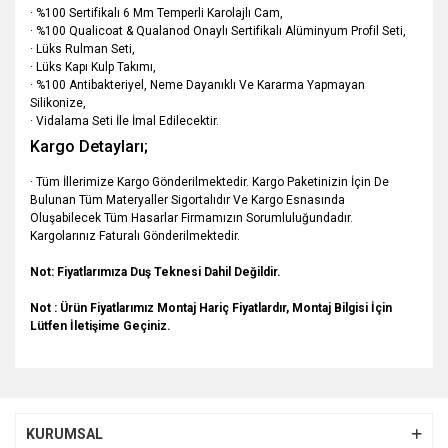
· %100 Sertifikalı 6 Mm Temperli Karolajlı Cam,
· %100 Qualicoat & Qualanod Onaylı Sertifikalı Alüminyum Profil Seti,
· Lüks Rulman Seti,
· Lüks Kapı Kulp Takımı,
· %100 Antibakteriyel, Neme Dayanıklı Ve Kararma Yapmayan
Silikonize,
· Vidalama Seti İle İmal Edilecektir.
Kargo Detayları;
· Tüm İllerimize Kargo Gönderilmektedir. Kargo Paketinizin İçin De
Bulunan Tüm Materyaller Sigortalıdır Ve Kargo Esnasında
Oluşabilecek Tüm Hasarlar Firmamızın Sorumluluğundadır.
Kargolarınız Faturalı Gönderilmektedir.
Not: Fiyatlarımıza Duş Teknesi Dahil Değildir.
Not : Ürün Fiyatlarımız Montaj Hariç Fiyatlardır, Montaj Bilgisi İçin
Lütfen İletişime Geçiniz.
Bu ürünün fiyat bilgisi, resim, ürün açıklamalarında ve diğer
konularda yetersiz gördüğünüz noktaları öneri formunu
Bu ürüne ilk yorumu siz yapın!
kullanarak tarafımıza iletebilirsiniz.
KURUMSAL
Görüş ve önerileriniz için teşekkür ederiz.