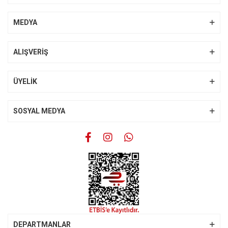
Yorum Yaz
Ürün resmi kalitesiz, bozuk veya görüntülenemiyor.
MEDYA
Ürün açıklamasında eksik bilgiler bulunuyor.
Ürün bilgilerinde hatalar bulunuyor.
ALIŞVERİŞ
Ürün fiyatı diğer sitelerden daha pahalı.
Bu ürüne benzer farklı alternatifler olmalı.
ÜYELİK
SOSYAL MEDYA
Gönder
DEPARTMANLAR