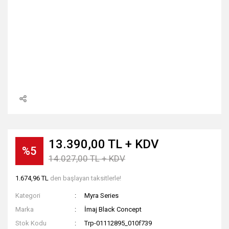
13.390,00 TL + KDV
%5
14.027,00 TL + KDV
1.674,96 TL
den başlayan taksitlerle!
Kategori
Myra Series
Marka
İmaj Black Concept
Stok Kodu
Trp-01112895_010f739