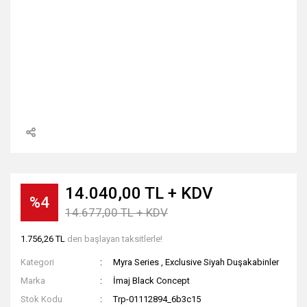
14.040,00 TL + KDV
%4
14.677,00 TL + KDV
1.756,26 TL
den başlayan taksitlerle!
Kategori
Myra Series
,
Exclusive Siyah Duşakabinler
Marka
İmaj Black Concept
Stok Kodu
Trp-01112894_6b3c15