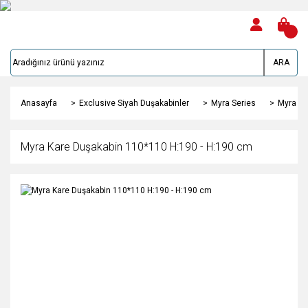
ARA
Anasayfa
Exclusive Siyah Duşakabinler
Myra Series
Myra Ka
Myra Kare Duşakabin 110*110 H:190 - H:190 cm