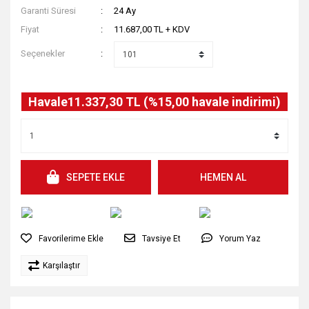
Garanti Süresi
24 Ay
Fiyat
11.687,00 TL + KDV
Seçenekler
Havale
11.337,30 TL (%15,00 havale indirimi)
SEPETE EKLE
HEMEN AL
Tavsiye Et
Yorum Yaz
Karşılaştır