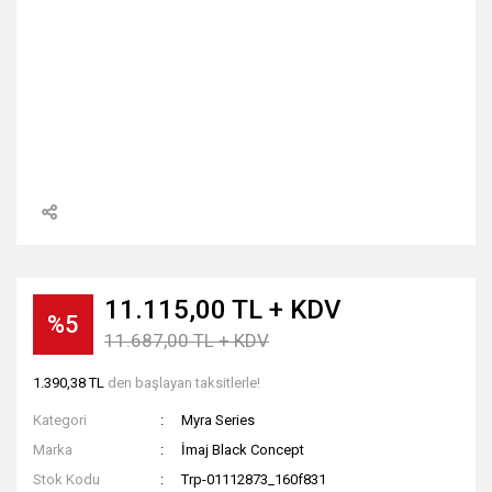
11.115,00 TL + KDV
%5
11.687,00 TL + KDV
1.390,38 TL
den başlayan taksitlerle!
Kategori
Myra Series
Marka
İmaj Black Concept
Stok Kodu
Trp-01112873_160f831