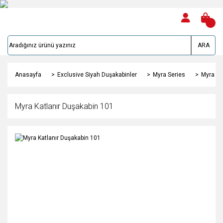
ARA
Anasayfa
Exclusive Siyah Duşakabinler
Myra Series
Myra Ka
Myra Katlanır Duşakabin 101