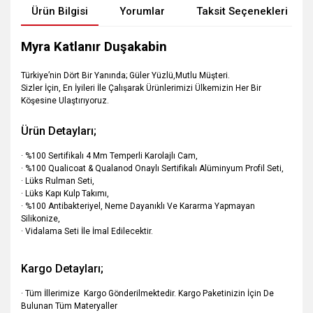
Ürün Bilgisi
Yorumlar
Taksit Seçenekleri
Myra Katlanır Duşakabin
Türkiye’nin Dört Bir Yanında; Güler Yüzlü,Mutlu Müşteri.
Sizler İçin, En İyileri İle Çalışarak Ürünlerimizi Ülkemizin Her Bir
Köşesine Ulaştırıyoruz.
Ürün Detayları;
· %100 Sertifikalı 4 Mm Temperli Karolajlı Cam,
· %100 Qualicoat & Qualanod Onaylı Sertifikalı Alüminyum Profil Seti,
· Lüks Rulman Seti,
· Lüks Kapı Kulp Takımı,
· %100 Antibakteriyel, Neme Dayanıklı Ve Kararma Yapmayan
Silikonize,
· Vidalama Seti İle İmal Edilecektir.
Kargo Detayları;
· Tüm İllerimize Kargo Gönderilmektedir. Kargo Paketinizin İçin De
Bulunan Tüm Materyaller