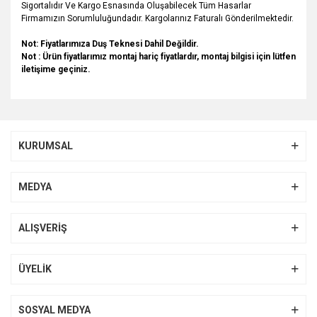
Sigortalıdır Ve Kargo Esnasında Oluşabilecek Tüm Hasarlar
Firmamızın Sorumluluğundadır. Kargolarınız Faturalı Gönderilmektedir.
Not: Fiyatlarımıza Duş Teknesi Dahil Değildir.
Not :
Ürün fiyatlarımız montaj hariç fiyatlardır, montaj bilgisi için lütfen
iletişime geçiniz.
Bu ürünün fiyat bilgisi, resim, ürün açıklamalarında ve diğer
konularda yetersiz gördüğünüz noktaları öneri formunu
Bu ürüne ilk yorumu siz yapın!
kullanarak tarafımıza iletebilirsiniz.
KURUMSAL
Görüş ve önerileriniz için teşekkür ederiz.
Yorum Yaz
Ürün resmi kalitesiz, bozuk veya görüntülenemiyor.
MEDYA
Ürün açıklamasında eksik bilgiler bulunuyor.
Ürün bilgilerinde hatalar bulunuyor.
ALIŞVERİŞ
Ürün fiyatı diğer sitelerden daha pahalı.
Bu ürüne benzer farklı alternatifler olmalı.
ÜYELİK
SOSYAL MEDYA