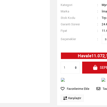
Kategori
Myr
Marka
İma
Stok Kodu
Trp
Garanti Süresi
24 
Fiyat
11.
Seçenekler
Havale
11.072,
SEP
Tav
Karşılaştır