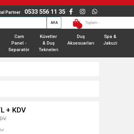
0533 556 11 35
ital Partner
ARA
Toplam -
Cam
Küvetler
Duş
Spa &
Panel -
& Duş
Aksesuarları
Jakuzi
Separatör
Tekneleri
TL + KDV
KDV
le!