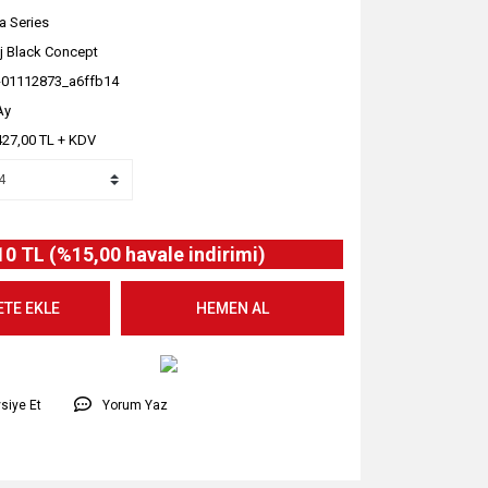
a Series
j Black Concept
-01112873_a6ffb14
Ay
427,00 TL + KDV
10 TL (%15,00 havale indirimi)
ETE EKLE
HEMEN AL
siye Et
Yorum Yaz