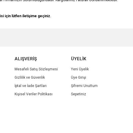
r Firmamızın Sorumluluğundadır. Kargolarınız Faturalı Gönderilmektedir.
isi için lütfen iletişime geçiniz.
e diğer konularda yetersiz gördüğünüz noktaları öneri formunu kullanarak tarafımı
Bu ürüne ilk yorumu siz yapın!
r.
Yorum Yaz
ALIŞVERİŞ
ÜYELİK
Mesafeli Satış Sözleşmesi
Yeni Üyelik
Gizlilik ve Güvenlik
Üye Girişi
İptal ve İade Şartları
Şifremi Unuttum
Kişisel Veriler Politikası
Sepetiniz
Gönder