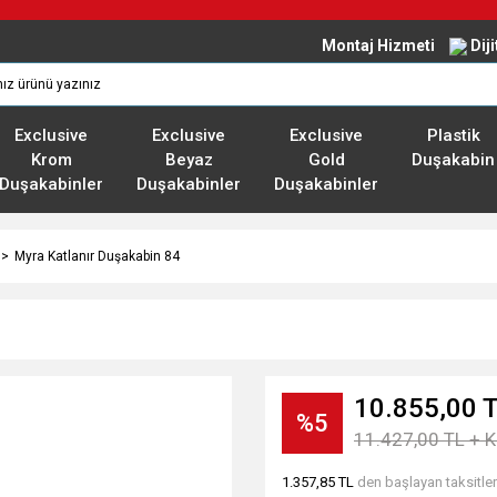
Montaj Hizmeti
Dij
Exclusive
Exclusive
Exclusive
Plastik
Krom
Beyaz
Gold
Duşakabin
Duşakabinler
Duşakabinler
Duşakabinler
Myra Katlanır Duşakabin 84
10.855,00 
%5
11.427,00 TL + 
1.357,85 TL
den başlayan taksitler