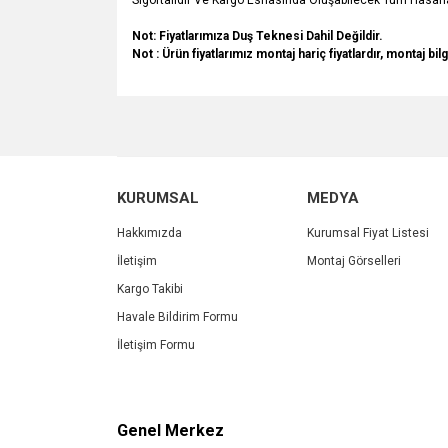
Sigortalıdır Ve Kargo Esnasında Oluşabilecek Tüm Hasarla
Not: Fiyatlarımıza Duş Teknesi Dahil Değildir.
Not :
Ürün fiyatlarımız montaj hariç fiyatlardır, montaj bilg
Bu ürünün fiyat bilgisi, resim, ürün açıklamalarında v
Görüş ve önerileriniz için teşekkür ederiz.
Ürün resmi kalitesiz, bozuk veya görüntülenemiyo
KURUMSAL
MEDYA
Ürün açıklamasında eksik bilgiler bulunuyor.
Ürün bilgilerinde hatalar bulunuyor.
Hakkımızda
Kurumsal Fiyat Listesi
Ürün fiyatı diğer sitelerden daha pahalı.
İletişim
Montaj Görselleri
Bu ürüne benzer farklı alternatifler olmalı.
Kargo Takibi
Havale Bildirim Formu
İletişim Formu
Genel Merkez