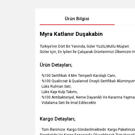
Ürün Bilgisi
Myra Katlanır Duşakabin
Türkiye’nin Dört Bir Yanında; Güler Yüzlü,Mutlu Müşteri.
Sizler İçin, En İyileri İle Çalışarak Ürünlerimizi Ülkemizin 
Ürün Detayları;
· %100 Sertifikalı 4 Mm Temperli Karolajlı Cam,
· %100 Qualicoat & Qualanod Onaylı Sertifikalı Alüminyum 
· Lüks Rulman Seti,
· Lüks Kapı Kulp Takımı,
· %100 Antibakteriyel, Neme Dayanıklı Ve Kararma Yapmay
· Vidalama Seti İle İmal Edilecektir.
Kargo Detayları;
· Tüm İllerimize Kargo Gönderilmektedir. Kargo Paketiniz