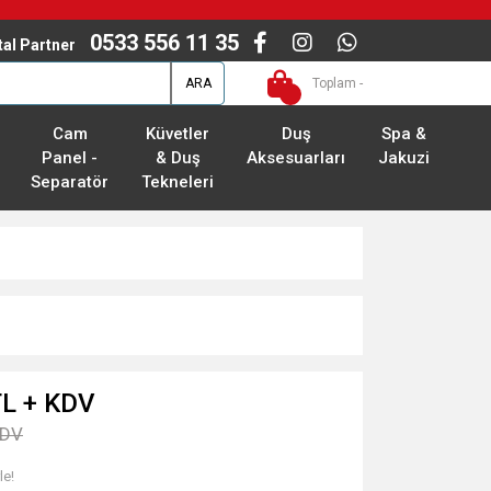
0533 556 11 35
ital Partner
ARA
Toplam -
Cam
Küvetler
Duş
Spa &
Panel -
& Duş
Aksesuarları
Jakuzi
Separatör
Tekneleri
TL + KDV
KDV
le!