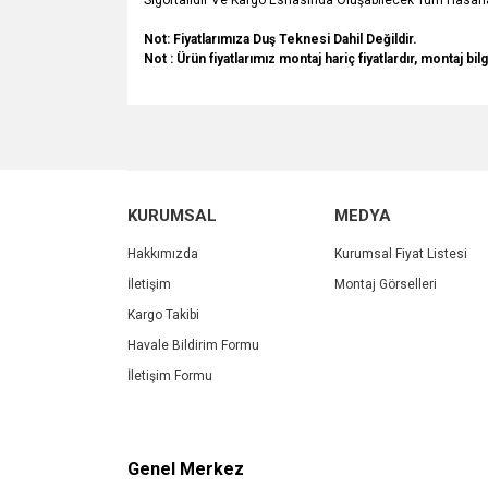
Sigortalıdır Ve Kargo Esnasında Oluşabilecek Tüm Hasarla
Not: Fiyatlarımıza Duş Teknesi Dahil Değildir.
Not :
Ürün fiyatlarımız montaj hariç fiyatlardır, montaj bilg
Bu ürünün fiyat bilgisi, resim, ürün açıklamalarında v
Görüş ve önerileriniz için teşekkür ederiz.
Ürün resmi kalitesiz, bozuk veya görüntülenemiyo
KURUMSAL
MEDYA
Ürün açıklamasında eksik bilgiler bulunuyor.
Ürün bilgilerinde hatalar bulunuyor.
Hakkımızda
Kurumsal Fiyat Listesi
Ürün fiyatı diğer sitelerden daha pahalı.
İletişim
Montaj Görselleri
Bu ürüne benzer farklı alternatifler olmalı.
Kargo Takibi
Havale Bildirim Formu
İletişim Formu
Genel Merkez