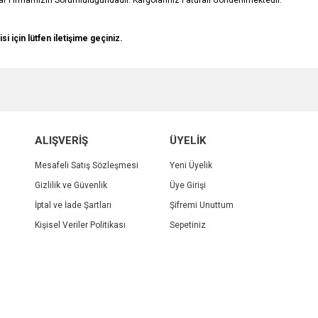
r Firmamızın Sorumluluğundadır. Kargolarınız Faturalı Gönderilmektedir.
isi için lütfen iletişime geçiniz.
e diğer konularda yetersiz gördüğünüz noktaları öneri formunu kullanarak tarafımı
Bu ürüne ilk yorumu siz yapın!
r.
Yorum Yaz
ALIŞVERİŞ
ÜYELİK
Mesafeli Satış Sözleşmesi
Yeni Üyelik
Gizlilik ve Güvenlik
Üye Girişi
İptal ve İade Şartları
Şifremi Unuttum
Kişisel Veriler Politikası
Sepetiniz
Gönder