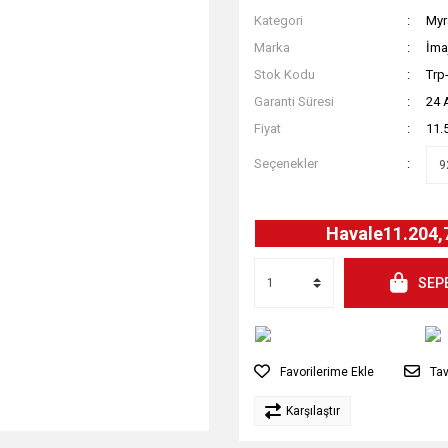
Kategori
Myr
Marka
İma
Stok Kodu
Trp
Garanti Süresi
24 
Fiyat
11.
Seçenekler
Havale
11.204,
SEP
Tav
Karşılaştır