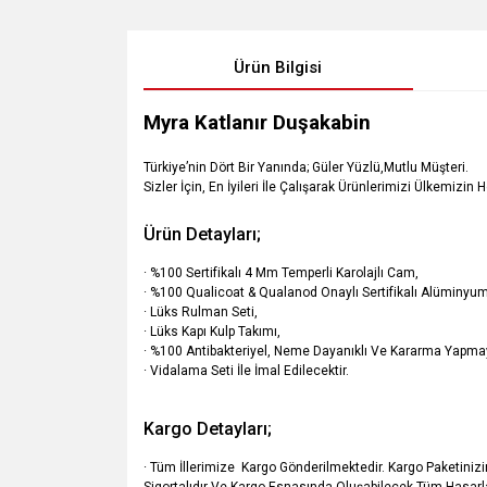
Ürün Bilgisi
Myra Katlanır Duşakabin
Türkiye’nin Dört Bir Yanında; Güler Yüzlü,Mutlu Müşteri.
Sizler İçin, En İyileri İle Çalışarak Ürünlerimizi Ülkemizin 
Ürün Detayları;
· %100 Sertifikalı 4 Mm Temperli Karolajlı Cam,
· %100 Qualicoat & Qualanod Onaylı Sertifikalı Alüminyum 
· Lüks Rulman Seti,
· Lüks Kapı Kulp Takımı,
· %100 Antibakteriyel, Neme Dayanıklı Ve Kararma Yapmay
· Vidalama Seti İle İmal Edilecektir.
Kargo Detayları;
· Tüm İllerimize Kargo Gönderilmektedir. Kargo Paketiniz