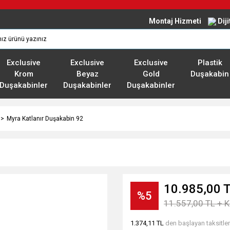
Montaj Hizmeti
Dij
Exclusive
Exclusive
Exclusive
Plastik
Krom
Beyaz
Gold
Duşakabin
Duşakabinler
Duşakabinler
Duşakabinler
Myra Katlanır Duşakabin 92
10.985,00 
%5
11.557,00 TL + 
1.374,11 TL
den başlayan taksitler