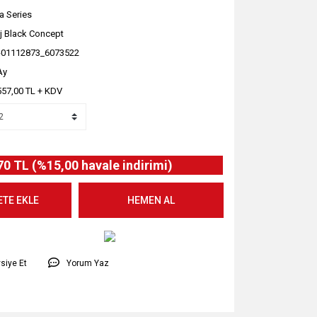
a Series
j Black Concept
-01112873_6073522
Ay
557,00 TL + KDV
70 TL (%15,00 havale indirimi)
ETE EKLE
HEMEN AL
siye Et
Yorum Yaz