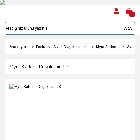
ARA
Anasayfa
Exclusive Siyah Duşakabinler
Myra Series
Myra Ka
Myra Katlanır Duşakabin 93