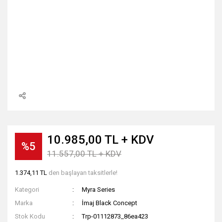
10.985,00 TL + KDV
%5
11.557,00 TL + KDV
1.374,11 TL
den başlayan taksitlerle!
Kategori
Myra Series
Marka
İmaj Black Concept
Stok Kodu
Trp-01112873_86ea423