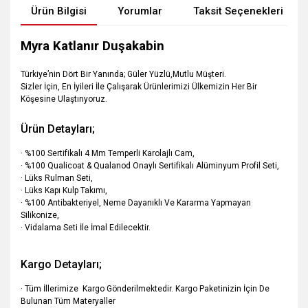
Ürün Bilgisi
Yorumlar
Taksit Seçenekleri
Myra Katlanır Duşakabin
Türkiye’nin Dört Bir Yanında; Güler Yüzlü,Mutlu Müşteri.
Sizler İçin, En İyileri İle Çalışarak Ürünlerimizi Ülkemizin Her Bir
Köşesine Ulaştırıyoruz.
Ürün Detayları;
· %100 Sertifikalı 4 Mm Temperli Karolajlı Cam,
· %100 Qualicoat & Qualanod Onaylı Sertifikalı Alüminyum Profil Seti,
· Lüks Rulman Seti,
· Lüks Kapı Kulp Takımı,
· %100 Antibakteriyel, Neme Dayanıklı Ve Kararma Yapmayan
Silikonize,
· Vidalama Seti İle İmal Edilecektir.
Kargo Detayları;
· Tüm İllerimize Kargo Gönderilmektedir. Kargo Paketinizin İçin De
Bulunan Tüm Materyaller