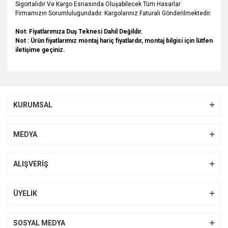
Sigortalıdır Ve Kargo Esnasında Oluşabilecek Tüm Hasarlar
Firmamızın Sorumluluğundadır. Kargolarınız Faturalı Gönderilmektedir.
Not: Fiyatlarımıza Duş Teknesi Dahil Değildir.
Not :
Ürün fiyatlarımız montaj hariç fiyatlardır, montaj bilgisi için lütfen
iletişime geçiniz.
Bu ürünün fiyat bilgisi, resim, ürün açıklamalarında ve diğer
konularda yetersiz gördüğünüz noktaları öneri formunu
Bu ürüne ilk yorumu siz yapın!
kullanarak tarafımıza iletebilirsiniz.
KURUMSAL
Görüş ve önerileriniz için teşekkür ederiz.
Yorum Yaz
Ürün resmi kalitesiz, bozuk veya görüntülenemiyor.
MEDYA
Ürün açıklamasında eksik bilgiler bulunuyor.
Ürün bilgilerinde hatalar bulunuyor.
ALIŞVERİŞ
Ürün fiyatı diğer sitelerden daha pahalı.
Bu ürüne benzer farklı alternatifler olmalı.
ÜYELİK
SOSYAL MEDYA