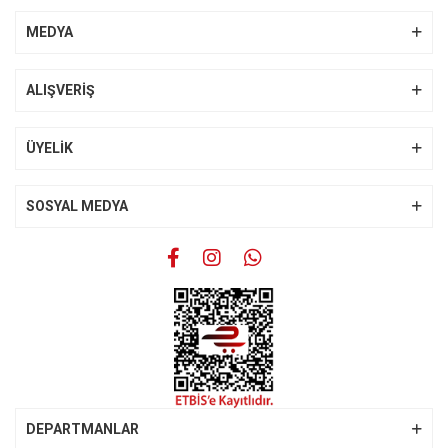
Yorum Yaz
Ürün resmi kalitesiz, bozuk veya görüntülenemiyor.
MEDYA
Ürün açıklamasında eksik bilgiler bulunuyor.
Ürün bilgilerinde hatalar bulunuyor.
ALIŞVERİŞ
Ürün fiyatı diğer sitelerden daha pahalı.
Bu ürüne benzer farklı alternatifler olmalı.
ÜYELİK
SOSYAL MEDYA
Gönder
DEPARTMANLAR