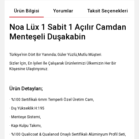
Ürün Bilgisi
Yorumlar
Taksit Seçenekleri
Noa Lüx 1 Sabit 1 Açılır Camdan
Menteşeli Duşakabin
Türkiye’nin Dört Bir Yanında; Güler Yüzlü,Mutlu Müşteri.
Sizler İçin, En İyileri İle Çalışarak Ürünlerimizi Ülkemizin Her Bir
Köşesine Ulaştırıyoruz.
Ürün Detayları;
· %100 Sertifikalı 6mm Temperli Özel Üretim Cam,
· Dış Yükseklik H:195
· Menteşe Sistemi,
· Kapı Kulpu Takımı,
· %100 Qualicoat & Qualanod Onaylı Sertifikalı Alüminyum Profil Seti,