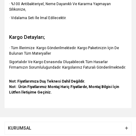
· %100 Antibakteriyel, Neme Dayanıklı Ve Kararma Yapmayan
Silikonize,
· Vidalama Seti İle İmal Edilecektir.
Kargo Detayları;
· Tüm İllerimize Kargo Gönderilmektedir. Kargo Paketinizin İçin De
Bulunan Tüm Materyaller
Sigortalıdır Ve Kargo Esnasında Oluşabilecek Tüm Hasarlar
Firmamızın Sorumluluğundadır. Kargolarınız Faturalı Gönderilmektedir.
Not: Fiyatlarımıza Duş Teknesi Dahil Değildir.
Not : Ürün Fiyatlarımız Montaj Hariç Fiyatlardır, Montaj Bilgisi İçin
Lütfen İletişime Geçiniz.
Bu ürünün fiyat bilgisi, resim, ürün açıklamalarında ve diğer
konularda yetersiz gördüğünüz noktaları öneri formunu
Bu ürüne ilk yorumu siz yapın!
kullanarak tarafımıza iletebilirsiniz.
KURUMSAL
Görüş ve önerileriniz için teşekkür ederiz.