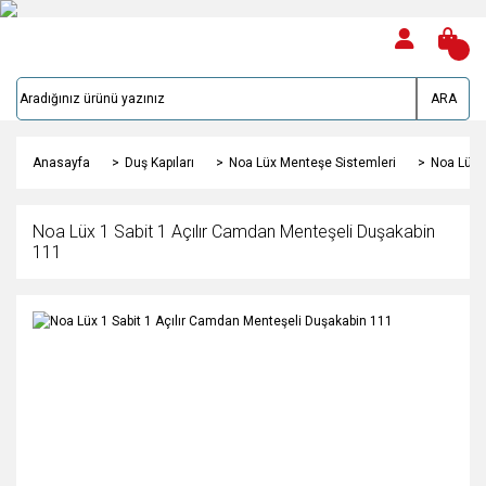
ARA
Anasayfa
Duş Kapıları
Noa Lüx Menteşe Sistemleri
Noa Lüx 
Noa Lüx 1 Sabit 1 Açılır Camdan Menteşeli Duşakabin
111