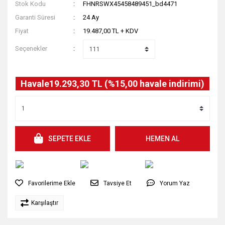
Stok Kodu
FHNRSWX45458489451_bd4471
Garanti Süresi
24 Ay
Fiyat
19.487,00 TL + KDV
Seçenekler
Havale
19.293,30 TL (%15,00 havale indirimi)
SEPETE EKLE
HEMEN AL
Tavsiye Et
Yorum Yaz
Karşılaştır