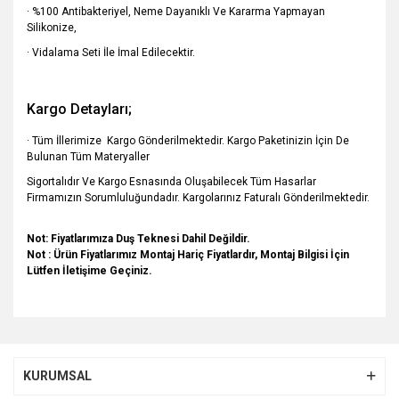
· %100 Antibakteriyel, Neme Dayanıklı Ve Kararma Yapmayan
Silikonize,
· Vidalama Seti İle İmal Edilecektir.
Kargo Detayları;
· Tüm İllerimize Kargo Gönderilmektedir. Kargo Paketinizin İçin De
Bulunan Tüm Materyaller
Sigortalıdır Ve Kargo Esnasında Oluşabilecek Tüm Hasarlar
Firmamızın Sorumluluğundadır. Kargolarınız Faturalı Gönderilmektedir.
Not: Fiyatlarımıza Duş Teknesi Dahil Değildir.
Not : Ürün Fiyatlarımız Montaj Hariç Fiyatlardır, Montaj Bilgisi İçin
Lütfen İletişime Geçiniz.
Bu ürünün fiyat bilgisi, resim, ürün açıklamalarında ve diğer
konularda yetersiz gördüğünüz noktaları öneri formunu
Bu ürüne ilk yorumu siz yapın!
kullanarak tarafımıza iletebilirsiniz.
KURUMSAL
Görüş ve önerileriniz için teşekkür ederiz.