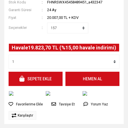
Stok Kodu
FHNRSWX45458489451_a432347
Garanti Süresi
24 Ay
Fiyat
20.007,00 TL + KDV
Seçenekler
Havale
19.823,70 TL (%15,00 havale indirimi)
SEPETE EKLE
HEMEN AL
Tavsiye Et
Yorum Yaz
Karşılaştır