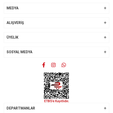
Yorum Yaz
Ürün resmi kalitesiz, bozuk veya görüntülenemiyor.
MEDYA
Ürün açıklamasında eksik bilgiler bulunuyor.
Ürün bilgilerinde hatalar bulunuyor.
ALIŞVERİŞ
Ürün fiyatı diğer sitelerden daha pahalı.
Bu ürüne benzer farklı alternatifler olmalı.
ÜYELİK
SOSYAL MEDYA
Gönder
DEPARTMANLAR