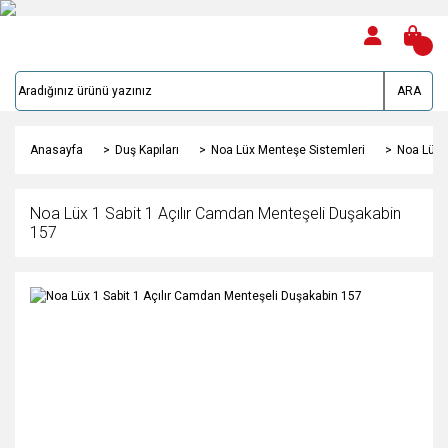
ARA
Anasayfa
Duş Kapıları
Noa Lüx Menteşe Sistemleri
Noa Lüx 
Noa Lüx 1 Sabit 1 Açılır Camdan Menteşeli Duşakabin
157