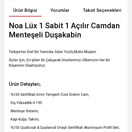
Ürün Bilgisi
Yorumlar
Taksit Seçenekleri
Noa Lüx 1 Sabit 1 Açılır Camdan
Menteşeli Duşakabin
Türkiye’nin Dört Bir Yanında; Güler Yüzlü,Mutlu Müşteri.
Sizler İçin, En İyileri İle Çalışarak Ürünlerimizi Ülkemizin Her Bir
Köşesine Ulaştırıyoruz.
Ürün Detayları;
· %100 Sertifikalı 6mm Temperli Özel Üretim Cam,
· Dış Yükseklik H:195
· Menteşe Sistemi,
· Kapı Kulpu Takımı,
· %100 Qualicoat & Qualanod Onaylı Sertifikalı Alüminyum Profil Seti,