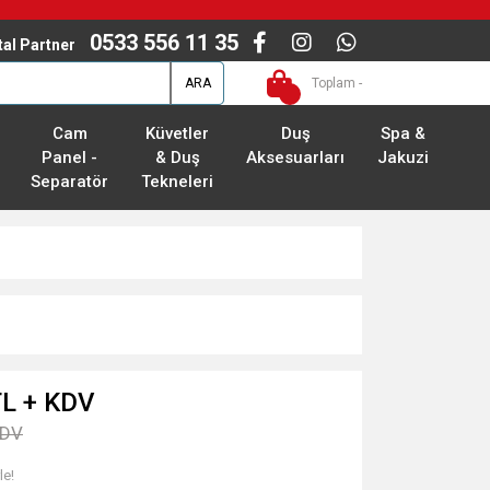
0533 556 11 35
ital Partner
ARA
Toplam -
Cam
Küvetler
Duş
Spa &
Panel -
& Duş
Aksesuarları
Jakuzi
Separatör
Tekneleri
TL + KDV
KDV
le!