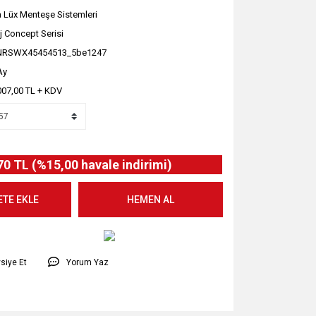
 Lüx Menteşe Sistemleri
j Concept Serisi
NRSWX45454513_5be1247
Ay
007,00 TL + KDV
70 TL (%15,00 havale indirimi)
ETE EKLE
HEMEN AL
siye Et
Yorum Yaz