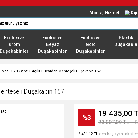
Montaj Hizmeti
Dij
Exclusive
Exclusive
Exclusive
Plastik
Krom
Beyaz
Gold
Duşakabin
Duşakabinler
Duşakabinler
Duşakabinler
Noa Lüx 1 Sabit 1 Açılır Duvardan Menteşeli Duşakabin 157
Menteşeli Duşakabin 157
19.435,00 
%3
20.007,00 TL + 
2.431,12 TL
den başlayan taksitler