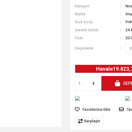
Kategori
Noa
Marka
İma
Stok Kodu
FH
Garanti Süresi
24 
Fiyat
20.
Seçenekler
Havale
19.823,
SEP
Tav
Karşılaştır