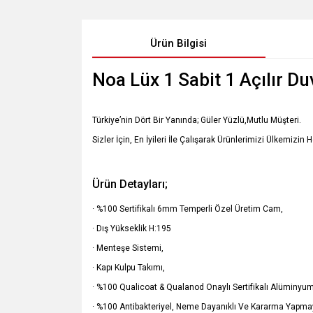
Ürün Bilgisi
Noa Lüx 1 Sabit 1 Açılır D
Türkiye’nin Dört Bir Yanında; Güler Yüzlü,Mutlu Müşteri.
Sizler İçin, En İyileri İle Çalışarak Ürünlerimizi Ülkemizin 
Ürün Detayları;
· %100 Sertifikalı 6mm Temperli Özel Üretim Cam,
· Dış Yükseklik H:195
· Menteşe Sistemi,
· Kapı Kulpu Takımı,
· %100 Qualicoat & Qualanod Onaylı Sertifikalı Alüminyum 
· %100 Antibakteriyel, Neme Dayanıklı Ve Kararma Yapmay