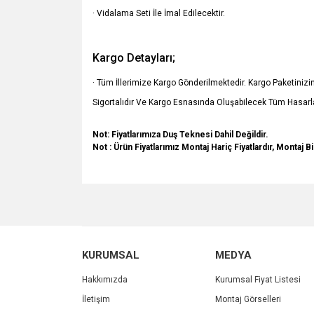
· Vidalama Seti İle İmal Edilecektir.
Kargo Detayları;
· Tüm İllerimize Kargo Gönderilmektedir. Kargo Paketiniz
Sigortalıdır Ve Kargo Esnasında Oluşabilecek Tüm Hasarla
Not: Fiyatlarımıza Duş Teknesi Dahil Değildir.
Not : Ürün Fiyatlarımız Montaj Hariç Fiyatlardır, Montaj Bi
Bu ürünün fiyat bilgisi, resim, ürün açıklamalarında v
Görüş ve önerileriniz için teşekkür ederiz.
Ürün resmi kalitesiz, bozuk veya görüntülenemiyo
KURUMSAL
MEDYA
Ürün açıklamasında eksik bilgiler bulunuyor.
Ürün bilgilerinde hatalar bulunuyor.
Hakkımızda
Kurumsal Fiyat Listesi
Ürün fiyatı diğer sitelerden daha pahalı.
İletişim
Montaj Görselleri