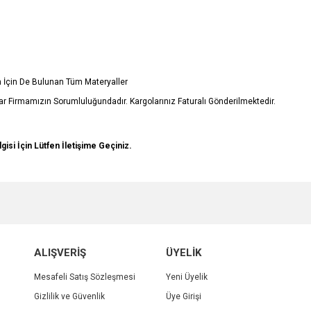
in İçin De Bulunan Tüm Materyaller
r Firmamızın Sorumluluğundadır. Kargolarınız Faturalı Gönderilmektedir.
lgisi İçin Lütfen İletişime Geçiniz.
e diğer konularda yetersiz gördüğünüz noktaları öneri formunu kullanarak tarafımı
Bu ürüne ilk yorumu siz yapın!
r.
Yorum Yaz
ALIŞVERİŞ
ÜYELİK
Mesafeli Satış Sözleşmesi
Yeni Üyelik
Gizlilik ve Güvenlik
Üye Girişi