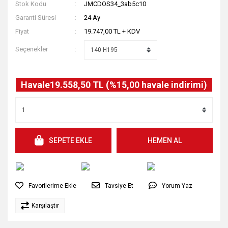
Stok Kodu
JMCDOS34_3ab5c10
Garanti Süresi
24 Ay
Fiyat
19.747,00 TL + KDV
Seçenekler
Havale
19.558,50 TL (%15,00 havale indirimi)
SEPETE EKLE
HEMEN AL
Tavsiye Et
Yorum Yaz
Karşılaştır