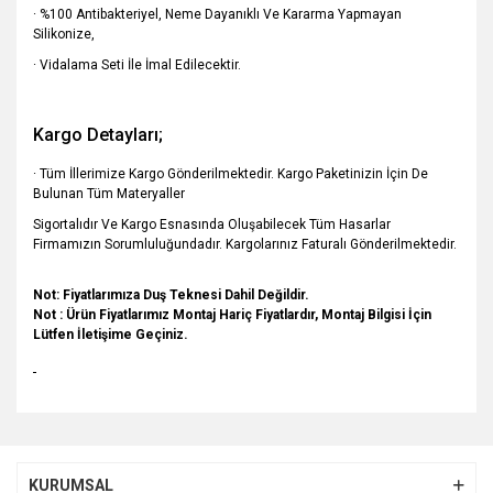
· %100 Antibakteriyel, Neme Dayanıklı Ve Kararma Yapmayan
Silikonize,
· Vidalama Seti İle İmal Edilecektir.
Kargo Detayları;
· Tüm İllerimize Kargo Gönderilmektedir. Kargo Paketinizin İçin De
Bulunan Tüm Materyaller
Sigortalıdır Ve Kargo Esnasında Oluşabilecek Tüm Hasarlar
Firmamızın Sorumluluğundadır. Kargolarınız Faturalı Gönderilmektedir.
Not: Fiyatlarımıza Duş Teknesi Dahil Değildir.
Not : Ürün Fiyatlarımız Montaj Hariç Fiyatlardır, Montaj Bilgisi İçin
Lütfen İletişime Geçiniz.
Bu ürünün fiyat bilgisi, resim, ürün açıklamalarında ve diğer
konularda yetersiz gördüğünüz noktaları öneri formunu
Bu ürüne ilk yorumu siz yapın!
kullanarak tarafımıza iletebilirsiniz.
KURUMSAL
Görüş ve önerileriniz için teşekkür ederiz.