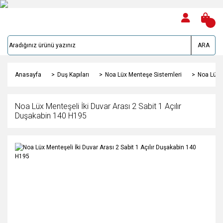
ARA
Anasayfa
Duş Kapıları
Noa Lüx Menteşe Sistemleri
Noa Lüx M
Noa Lüx Menteşeli İki Duvar Arası 2 Sabit 1 Açılır
Duşakabin 140 H195