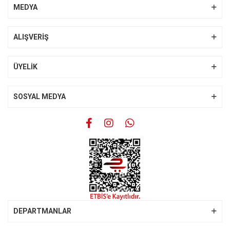
Ürün resmi kalitesiz, bozuk veya görüntülenemiyor.
MEDYA
Ürün açıklamasında eksik bilgiler bulunuyor.
Ürün bilgilerinde hatalar bulunuyor.
ALIŞVERİŞ
Ürün fiyatı diğer sitelerden daha pahalı.
Bu ürüne benzer farklı alternatifler olmalı.
ÜYELİK
SOSYAL MEDYA
Gönder
DEPARTMANLAR