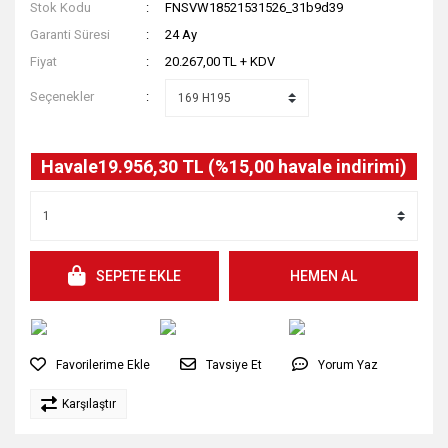
Stok Kodu
FNSVW18521531526_31b9d39
Garanti Süresi
24 Ay
Fiyat
20.267,00 TL + KDV
Seçenekler
Havale
19.956,30 TL (%15,00 havale indirimi)
SEPETE EKLE
HEMEN AL
Tavsiye Et
Yorum Yaz
Karşılaştır