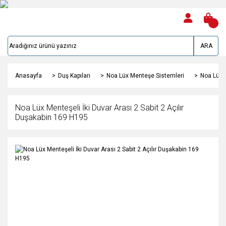
ARA
Anasayfa
Duş Kapıları
Noa Lüx Menteşe Sistemleri
Noa Lüx M
Noa Lüx Menteşeli İki Duvar Arası 2 Sabit 2 Açılır
Duşakabin 169 H195