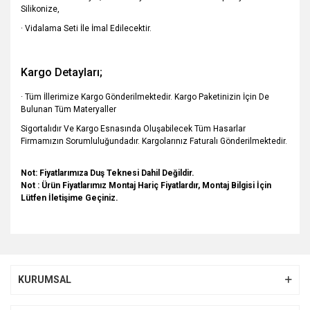
Silikonize,
· Vidalama Seti İle İmal Edilecektir.
Kargo Detayları;
· Tüm İllerimize Kargo Gönderilmektedir. Kargo Paketinizin İçin De
Bulunan Tüm Materyaller
Sigortalıdır Ve Kargo Esnasında Oluşabilecek Tüm Hasarlar
Firmamızın Sorumluluğundadır. Kargolarınız Faturalı Gönderilmektedir.
Not: Fiyatlarımıza Duş Teknesi Dahil Değildir.
Not : Ürün Fiyatlarımız Montaj Hariç Fiyatlardır, Montaj Bilgisi İçin
Lütfen İletişime Geçiniz.
Bu ürünün fiyat bilgisi, resim, ürün açıklamalarında ve diğer
konularda yetersiz gördüğünüz noktaları öneri formunu
Bu ürüne ilk yorumu siz yapın!
kullanarak tarafımıza iletebilirsiniz.
KURUMSAL
Görüş ve önerileriniz için teşekkür ederiz.
Yorum Yaz