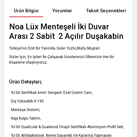
Ürün Bilgisi
Yorumlar
Taksit Seçenekleri
Noa Lüx Menteşeli İki Duvar
Arası 2 Sabit 2 Açılır Duşakabin
Türkiye’nin Dört Bir Yanında; Güler Yüzlü,Mutlu Müşteri.
Sizler İçin, En İyileri İle Çalışarak Ürünlerimizi Ülkemizin Her Bir
Köşesine Ulaştırıyoruz.
Ürün Detayları;
· %100 Sertifikalı 6mm Temperli Özel Üretim Cam,
· Dış Yükseklik H:195
· Menteşe Sistemi,
· Kapı Kulpu Takımı,
· %100 Qualicoat & Qualanod Onaylı Sertifikalı Alüminyum Profil Seti,
· %100 Antibakteriyel, Neme Dayanıklı Ve Kararma Yapmayan