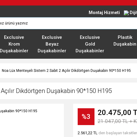
Montaj Hizmeti
Dij
Exclusive
Exclusive
Exclusive
Plastik
Krom
Beyaz
Gold
Duşakabin
Duşakabinler
Duşakabinler
Duşakabinler
Noa Lüx Menteşeli Sistem 2 Sabit 2 Açılır Dikdörtgen Duşakabin 90*150 H195
 Açılır Dikdörtgen Duşakabin 90*150 H195
20.475,00 
%3
21.047,00 TL + 
2.561,22 TL
den başlayan taksitler