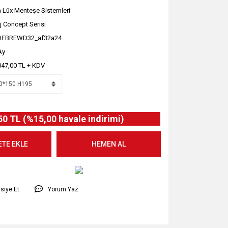
 Lüx Menteşe Sistemleri
j Concept Serisi
DFBREWD32_af32a24
Ay
047,00 TL + KDV
50 TL (%15,00 havale indirimi)
ETE EKLE
HEMEN AL
siye Et
Yorum Yaz