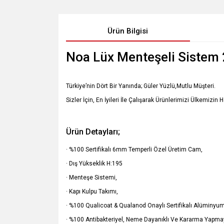
Ürün Bilgisi
Noa Lüx Menteşeli Sistem 2
Türkiye’nin Dört Bir Yanında; Güler Yüzlü,Mutlu Müşteri.
Sizler İçin, En İyileri İle Çalışarak Ürünlerimizi Ülkemizin 
Ürün Detayları;
· %100 Sertifikalı 6mm Temperli Özel Üretim Cam,
· Dış Yükseklik H:195
· Menteşe Sistemi,
· Kapı Kulpu Takımı,
· %100 Qualicoat & Qualanod Onaylı Sertifikalı Alüminyum 
· %100 Antibakteriyel, Neme Dayanıklı Ve Kararma Yapmay