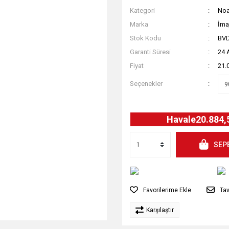
Kategori
Noa
Marka
İma
Stok Kodu
BV
Garanti Süresi
24 
Fiyat
21.
Seçenekler
Havale
20.884,
SEP
Tav
Karşılaştır