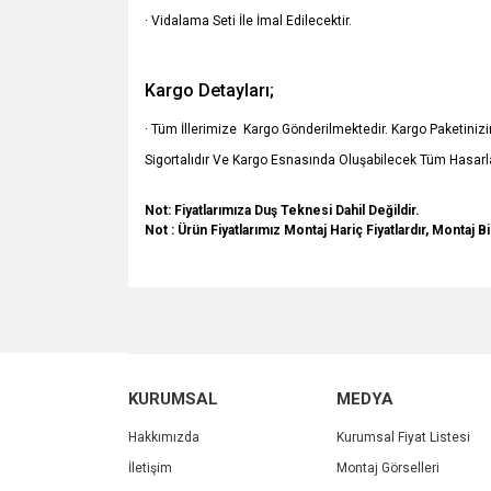
· Vidalama Seti İle İmal Edilecektir.
Kargo Detayları;
· Tüm İllerimize Kargo Gönderilmektedir. Kargo Paketiniz
Sigortalıdır Ve Kargo Esnasında Oluşabilecek Tüm Hasarla
Not: Fiyatlarımıza Duş Teknesi Dahil Değildir.
Not : Ürün Fiyatlarımız Montaj Hariç Fiyatlardır, Montaj Bi
Bu ürünün fiyat bilgisi, resim, ürün açıklamalarında v
Görüş ve önerileriniz için teşekkür ederiz.
Ürün resmi kalitesiz, bozuk veya görüntülenemiyo
KURUMSAL
MEDYA
Ürün açıklamasında eksik bilgiler bulunuyor.
Ürün bilgilerinde hatalar bulunuyor.
Hakkımızda
Kurumsal Fiyat Listesi
Ürün fiyatı diğer sitelerden daha pahalı.
İletişim
Montaj Görselleri