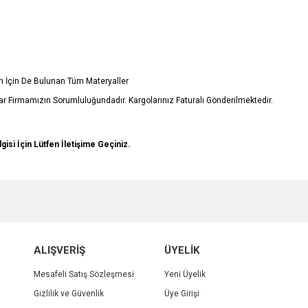
in İçin De Bulunan Tüm Materyaller
r Firmamızın Sorumluluğundadır. Kargolarınız Faturalı Gönderilmektedir.
lgisi İçin Lütfen İletişime Geçiniz.
e diğer konularda yetersiz gördüğünüz noktaları öneri formunu kullanarak tarafımı
Bu ürüne ilk yorumu siz yapın!
r.
Yorum Yaz
ALIŞVERİŞ
ÜYELİK
Mesafeli Satış Sözleşmesi
Yeni Üyelik
Gizlilik ve Güvenlik
Üye Girişi