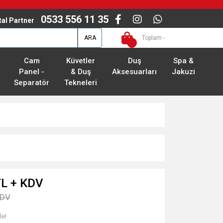
0533 556 11 35
ital Partner
ARA
Toplam -
Cam
Küvetler
Duş
Spa &
Panel -
& Duş
Aksesuarları
Jakuzi
Separatör
Tekneleri
TL + KDV
KDV
le!