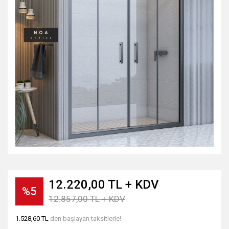
12.220,00 TL + KDV
%5
12.857,00 TL + KDV
1.528,60 TL
den başlayan taksitlerle!