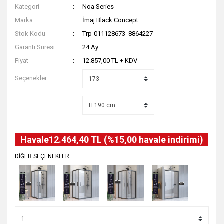
Kategori
Noa Series
Marka
İmaj Black Concept
Stok Kodu
Trp-011128673_8864227
Garanti Süresi
24 Ay
Fiyat
12.857,00 TL + KDV
Seçenekler
Havale
12.464,40 TL (%15,00 havale indirimi)
DİĞER SEÇENEKLER