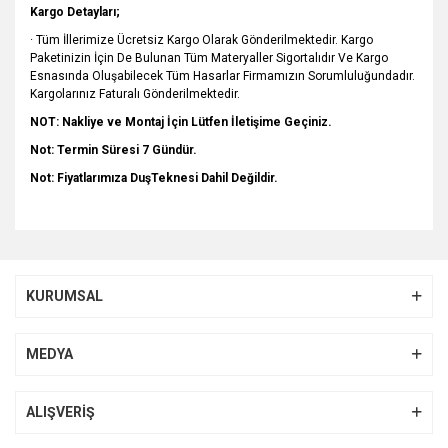
Kargo Detayları;
· Tüm İllerimize Ücretsiz Kargo Olarak Gönderilmektedir. Kargo
Paketinizin İçin De Bulunan Tüm Materyaller Sigortalıdır Ve Kargo
Esnasında Oluşabilecek Tüm Hasarlar Firmamızın Sorumluluğundadır.
Kargolarınız Faturalı Gönderilmektedir.
NOT: Nakliye ve Montaj İçin Lütfen İletişime Geçiniz.
Not: Termin Süresi 7 Gündür.
Not: Fiyatlarımıza DuşTeknesi Dahil Değildir.
Bu ürünün fiyat bilgisi, resim, ürün açıklamalarında ve diğer
konularda yetersiz gördüğünüz noktaları öneri formunu
Bu ürüne ilk yorumu siz yapın!
kullanarak tarafımıza iletebilirsiniz.
KURUMSAL
Görüş ve önerileriniz için teşekkür ederiz.
Yorum Yaz
Ürün resmi kalitesiz, bozuk veya görüntülenemiyor.
MEDYA
Ürün açıklamasında eksik bilgiler bulunuyor.
Ürün bilgilerinde hatalar bulunuyor.
ALIŞVERİŞ
Ürün fiyatı diğer sitelerden daha pahalı.