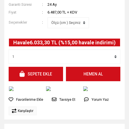
Garanti Süresi
24 Ay
Fiyat
6.487,00 TL + KDV
Seçenekler
Havale
6.033,30 TL (%15,00 havale indirimi)
SEPETE EKLE
HEMEN AL
Tavsiye Et
Yorum Yaz
Karşılaştır