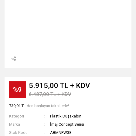
5.915,00 TL + KDV
%9
6.487,00 TL + KDV
739,91 TL
den başlayan taksitlerle!
Kategori
Plastik Duşakabin
Marka
İmaj Concept Serisi
Stok Kodu
ABMNPW38