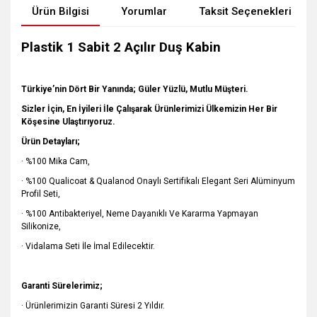
Ürün Bilgisi
Yorumlar
Taksit Seçenekleri
Plastik 1 Sabit 2 Açılır Duş Kabin
Türkiye’nin Dört Bir Yanında; Güler Yüzlü, Mutlu Müşteri.
Sizler İçin, En İyileri İle Çalışarak Ürünlerimizi Ülkemizin Her Bir
Köşesine Ulaştırıyoruz.
Ürün Detayları;
· %100 Mika Cam,
· %100 Qualicoat & Qualanod Onaylı Sertifikalı Elegant Seri Alüminyum
Profil Seti,
· %100 Antibakteriyel, Neme Dayanıklı Ve Kararma Yapmayan
Silikonize,
· Vidalama Seti İle İmal Edilecektir.
Garanti Sürelerimiz;
· Ürünlerimizin Garanti Süresi 2 Yıldır.