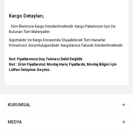
Kargo Detayları;
· Tüm İllerimize Kargo Gönderilmektedir. Kargo Paketinizin İçin De
Bulunan Tüm Materyaller
Sigortalıdır Ve Kargo Esnasında Oluşabilecek Tüm Hasarlar
Firmamızın Sorumluluğundadır. Kargolarınız Faturalı Gönderilmektedir.
Not: Fiyatlarımıza Duş Teknesi Dahil Değildir.
Not : Ürün Fiyatlarımız Montaj Hariç Fiyatlardır, Montaj Bilgisi İçin
Lütfen İletişime Geçiniz.
Bu ürünün fiyat bilgisi, resim, ürün açıklamalarında ve diğer
konularda yetersiz gördüğünüz noktaları öneri formunu
Bu ürüne ilk yorumu siz yapın!
kullanarak tarafımıza iletebilirsiniz.
KURUMSAL
Görüş ve önerileriniz için teşekkür ederiz.
Yorum Yaz
Ürün resmi kalitesiz, bozuk veya görüntülenemiyor.
MEDYA
Ürün açıklamasında eksik bilgiler bulunuyor.