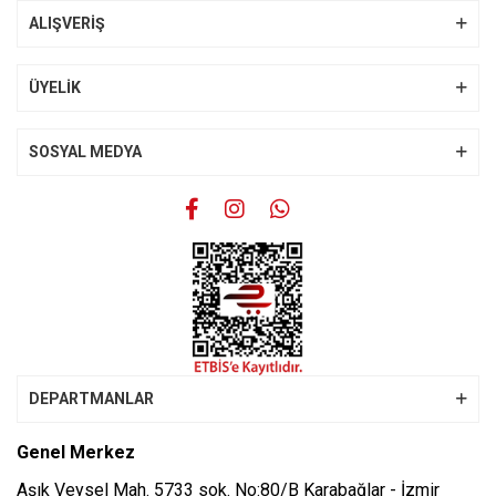
Ürün bilgilerinde hatalar bulunuyor.
ALIŞVERİŞ
Ürün fiyatı diğer sitelerden daha pahalı.
Bu ürüne benzer farklı alternatifler olmalı.
ÜYELİK
SOSYAL MEDYA
Gönder
DEPARTMANLAR
Genel Merkez
Aşık Veysel Mah. 5733 sok. No:80/B Karabağlar - İzmir