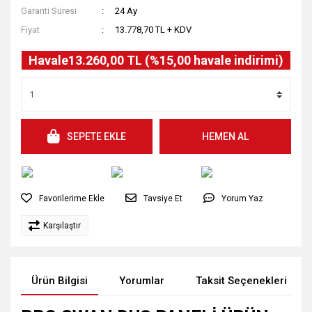
Garanti Süresi
24 Ay
Fiyat
13.778,70 TL + KDV
Havale
13.260,00 TL (%15,00 havale indirimi)
SEPETE EKLE
HEMEN AL
Tavsiye Et
Yorum Yaz
Karşılaştır
Ürün Bilgisi
Yorumlar
Taksit Seçenekleri