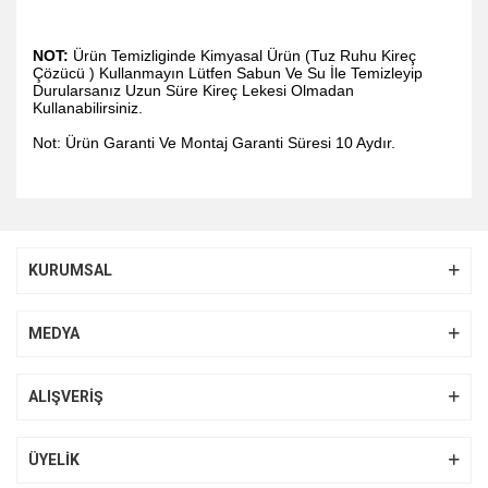
NOT:
Ürün Temizliginde Kimyasal Ürün (Tuz Ruhu Kireç
Çözücü ) Kullanmayın Lütfen Sabun Ve Su İle Temizleyip
Durularsanız Uzun Süre Kireç Lekesi Olmadan
Kullanabilirsiniz.
Not: Ürün Garanti Ve Montaj Garanti Süresi 10 Aydır.
Bu ürünün fiyat bilgisi, resim, ürün açıklamalarında ve diğer
konularda yetersiz gördüğünüz noktaları öneri formunu
Bu ürüne ilk yorumu siz yapın!
kullanarak tarafımıza iletebilirsiniz.
KURUMSAL
Görüş ve önerileriniz için teşekkür ederiz.
Yorum Yaz
Ürün resmi kalitesiz, bozuk veya görüntülenemiyor.
MEDYA
Ürün açıklamasında eksik bilgiler bulunuyor.
Ürün bilgilerinde hatalar bulunuyor.
ALIŞVERİŞ
Ürün fiyatı diğer sitelerden daha pahalı.
Bu ürüne benzer farklı alternatifler olmalı.
ÜYELİK