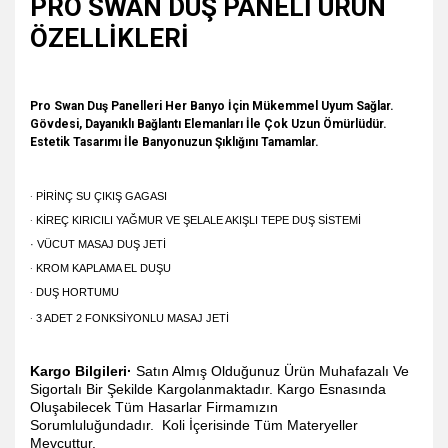
PRO SWAN DUŞ PANELİ ÜRÜN
ÖZELLİKLERİ
Pro Swan Duş Panelleri Her Banyo İçin Mükemmel Uyum Sağlar.
Gövdesi, Dayanıklı Bağlantı Elemanları İle Çok Uzun Ömürlüdür.
Estetik Tasarımı İle Banyonuzun Şıklığını Tamamlar.
·
PİRİNÇ SU ÇIKIŞ GAGASI
·
KİREÇ KIRICILI YAĞMUR VE ŞELALE AKIŞLI TEPE DUŞ SİSTEMİ
· VÜCUT MASAJ DUŞ JETİ
·
KROM KAPLAMA EL DUŞU
·
DUŞ HORTUMU
·
3 ADET 2 FONKSİYONLU MASAJ JETİ
Kargo Bilgileri·
Satın Almış Olduğunuz Ürün Muhafazalı Ve
Sigortalı Bir Şekilde Kargolanmaktadır. Kargo Esnasında
Oluşabilecek Tüm Hasarlar Firmamızın
Sorumluluğundadır. Koli İçerisinde Tüm Materyeller
Mevcuttur.