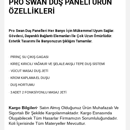
PRO SWAN DUŞ PANELİ ÜRÜN
ÖZELLİKLERİ
Pro Swan Duş Panelleri Her Banyo İçin Mükemmel Uyum Sağlar.
Gövdesi, Dayanıklı Bağlantı Elemanları İle Çok Uzun Ömürlüdür.
Estetik Tasarımı İle Banyonuzun Şıklığını Tamamlar.
·
PİRİNÇ SU ÇIKIŞ GAGASI
·
KİREÇ KIRICILI YAĞMUR VE ŞELALE AKIŞLI TEPE DUŞ SİSTEMİ
· VÜCUT MASAJ DUŞ JETİ
·
KROM KAPLAMA EL DUŞU
·
DUŞ HORTUMU
·
3 ADET 2 FONKSİYONLU MASAJ JETİ
Kargo Bilgileri·
Satın Almış Olduğunuz Ürün Muhafazalı Ve
Sigortalı Bir Şekilde Kargolanmaktadır. Kargo Esnasında
Oluşabilecek Tüm Hasarlar Firmamızın Sorumluluğundadır.
Koli İçerisinde Tüm Materyeller Mevcuttur.