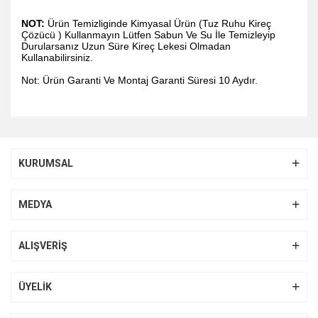
NOT:
Ürün Temizliginde Kimyasal Ürün (Tuz Ruhu Kireç
Çözücü ) Kullanmayın Lütfen Sabun Ve Su İle Temizleyip
Durularsanız Uzun Süre Kireç Lekesi Olmadan
Kullanabilirsiniz.
Not: Ürün Garanti Ve Montaj Garanti Süresi 10 Aydır.
Bu ürünün fiyat bilgisi, resim, ürün açıklamalarında ve diğer
konularda yetersiz gördüğünüz noktaları öneri formunu
Bu ürüne ilk yorumu siz yapın!
kullanarak tarafımıza iletebilirsiniz.
KURUMSAL
Görüş ve önerileriniz için teşekkür ederiz.
Yorum Yaz
Ürün resmi kalitesiz, bozuk veya görüntülenemiyor.
MEDYA
Ürün açıklamasında eksik bilgiler bulunuyor.
Ürün bilgilerinde hatalar bulunuyor.
ALIŞVERİŞ
Ürün fiyatı diğer sitelerden daha pahalı.
Bu ürüne benzer farklı alternatifler olmalı.
ÜYELİK