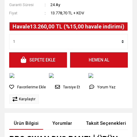
Garanti Süresi
24 Ay
Fiyat
13.778,70 TL + KDV
Havale
13.260,00 TL (%15,00 havale indirimi)
SEPETE EKLE
HEMEN AL
Tavsiye Et
Yorum Yaz
Karşılaştır
Ürün Bilgisi
Yorumlar
Taksit Seçenekleri