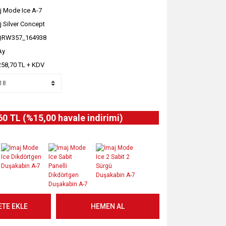
j Mode Ice A-7
j Silver Concept
QRW357_164938
Ay
258,70 TL + KDV
60 TL (%15,00 havale indirimi)
ETE EKLE
HEMEN AL