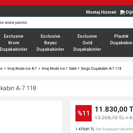
Montaj Hizmeti
Dij
Exclusive
Exclusive
Exclusive
Plastik
Krom
Beyaz
Gold
Duşakabin
Duşakabinler
Duşakabinler
Duşakabinler
ce
İmaj Mode Ice A-7
İmaj Mode Ice 1 Sabit 1 Sürgü Duşakabin A-7 118
akabin A-7 118
11.830,00 
%11
13.258,70 TL + 
1.479,81 TL
den başlayan taksitler