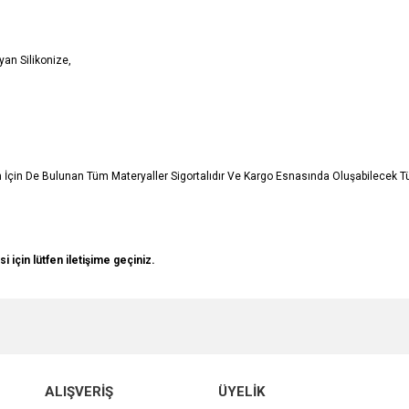
an Silikonize,
in İçin De Bulunan Tüm Materyaller Sigortalıdır Ve Kargo Esnasında Oluşabilecek 
si için lütfen iletişime geçiniz.
e diğer konularda yetersiz gördüğünüz noktaları öneri formunu kullanarak tarafımı
Bu ürüne ilk yorumu siz yapın!
r.
Yorum Yaz
ALIŞVERİŞ
ÜYELİK