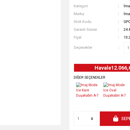
Kategori
İma
Marka
İma
Stok Kodu
GP
Garanti Süresi
24 
Fiyat
13.
Seçenekler
Havale
12.066,
DİĞER SEÇENEKLER
SEP