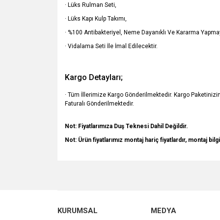
· Lüks Rulman Seti,
· Lüks Kapı Kulp Takımı,
· %100 Antibakteriyel, Neme Dayanıklı Ve Kararma Yapmay
· Vidalama Seti İle İmal Edilecektir.
Kargo Detayları;
· Tüm İllerimize Kargo Gönderilmektedir. Kargo Paketiniz
Faturalı Gönderilmektedir.
Not: Fiyatlarımıza Duş Teknesi Dahil Değildir.
Not: Ürün fiyatlarımız montaj hariç fiyatlardır, montaj bilgi
Bu ürünün fiyat bilgisi, resim, ürün açıklamalarında v
Görüş ve önerileriniz için teşekkür ederiz.
Ürün resmi kalitesiz, bozuk veya görüntülenemiyo
KURUMSAL
MEDYA
Ürün açıklamasında eksik bilgiler bulunuyor.