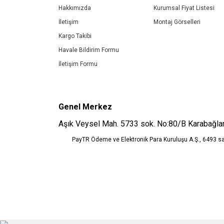
Ürün bilgilerinde hatalar bulunuyor.
Hakkımızda
Kurumsal Fiyat Listesi
Ürün fiyatı diğer sitelerden daha pahalı.
İletişim
Montaj Görselleri
Bu ürüne benzer farklı alternatifler olmalı.
Kargo Takibi
Havale Bildirim Formu
İletişim Formu
Genel Merkez
Aşık Veysel Mah. 5733 sok. No:80/B Karabağlar
PayTR Ödeme ve Elektronik Para Kuruluşu A.Ş., 6493 s