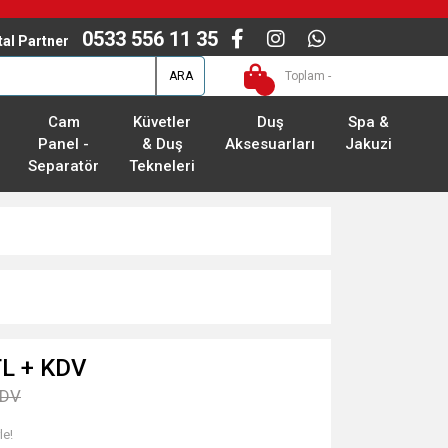
0533 556 11 35
ital Partner
ARA
Toplam -
Cam
Küvetler
Duş
Spa &
Panel -
& Duş
Aksesuarları
Jakuzi
Separatör
Tekneleri
TL + KDV
KDV
le!