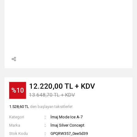
12.220,00 TL + KDV
%10
13.648,70 TL + KDV
1.528,60 TL
den başlayan taksitlerle!
Kategori
İmaj Mode Ice A-7
Marka
İmaj Silver Concept
Stok Kodu
GPQRW357_0ee5d39