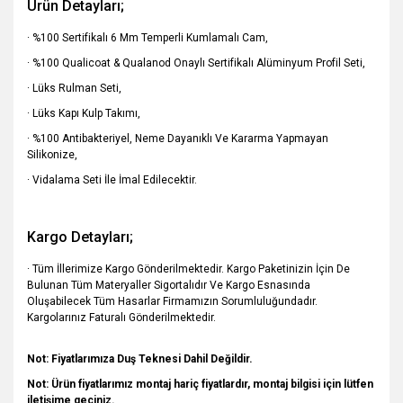
Ürün Detayları;
· %100 Sertifikalı 6 Mm Temperli Kumlamalı Cam,
· %100 Qualicoat & Qualanod Onaylı Sertifikalı Alüminyum Profil Seti,
· Lüks Rulman Seti,
· Lüks Kapı Kulp Takımı,
· %100 Antibakteriyel, Neme Dayanıklı Ve Kararma Yapmayan
Silikonize,
· Vidalama Seti İle İmal Edilecektir.
Kargo Detayları;
· Tüm İllerimize Kargo Gönderilmektedir. Kargo Paketinizin İçin De
Bulunan Tüm Materyaller Sigortalıdır Ve Kargo Esnasında
Oluşabilecek Tüm Hasarlar Firmamızın Sorumluluğundadır.
Kargolarınız Faturalı Gönderilmektedir.
Not: Fiyatlarımıza Duş Teknesi Dahil Değildir.
Not: Ürün fiyatlarımız montaj hariç fiyatlardır, montaj bilgisi için lütfen
iletişime geçiniz.