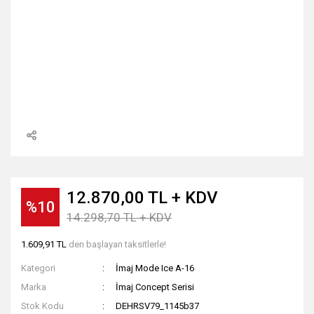
12.870,00 TL + KDV
%10
14.298,70 TL + KDV
1.609,91 TL
den başlayan taksitlerle!
Kategori
İmaj Mode Ice A-16
Marka
İmaj Concept Serisi
Stok Kodu
DEHRSV79_1145b37