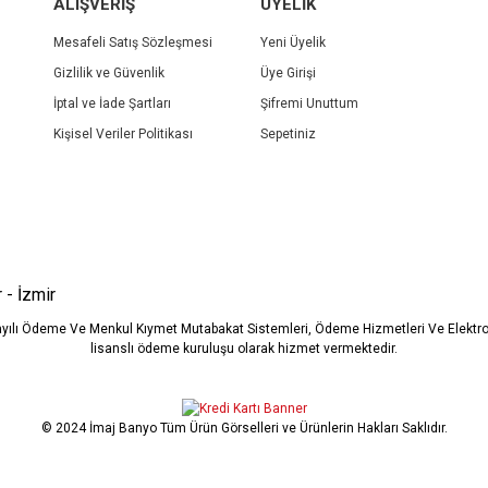
Yorum Yaz
ALIŞVERİŞ
ÜYELİK
Mesafeli Satış Sözleşmesi
Yeni Üyelik
Gizlilik ve Güvenlik
Üye Girişi
İptal ve İade Şartları
Şifremi Unuttum
Kişisel Veriler Politikası
Sepetiniz
Gönder
 - İzmir
ayılı Ödeme Ve Menkul Kıymet Mutabakat Sistemleri, Ödeme Hizmetleri Ve Elekt
lisanslı ödeme kuruluşu olarak hizmet vermektedir.
© 2024 İmaj Banyo Tüm Ürün Görselleri ve Ürünlerin Hakları Saklıdır.