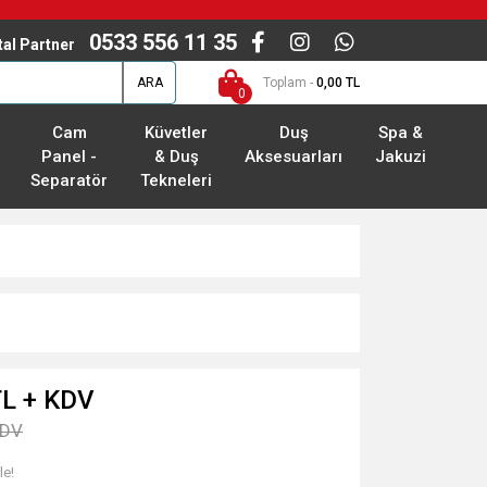
0533 556 11 35
ital Partner
ARA
Toplam -
0,00 TL
0
Cam
Küvetler
Duş
Spa &
Panel -
& Duş
Aksesuarları
Jakuzi
Separatör
Tekneleri
TL + KDV
KDV
le!