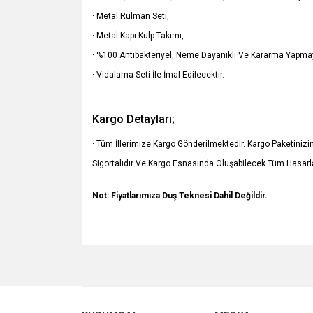
· Metal Rulman Seti,
· Metal Kapı Kulp Takımı,
· %100 Antibakteriyel, Neme Dayanıklı Ve Kararma Yapmay
· Vidalama Seti İle İmal Edilecektir.
Kargo Detayları;
· Tüm İllerimize Kargo Gönderilmektedir. Kargo Paketiniz
Sigortalıdır Ve Kargo Esnasında Oluşabilecek Tüm Hasarl
Not: Fiyatlarımıza Duş Teknesi Dahil Değildir.
Bu ürünün fiyat bilgisi, resim, ürün açıklamalarında v
Görüş ve önerileriniz için teşekkür ederiz.
Ürün resmi kalitesiz, bozuk veya görüntülenemiyo