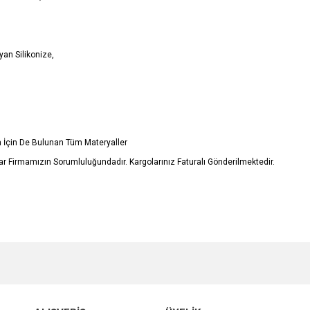
an Silikonize,
in İçin De Bulunan Tüm Materyaller
ar Firmamızın Sorumluluğundadır. Kargolarınız Faturalı
Gönderilmektedir.
e diğer konularda yetersiz gördüğünüz noktaları öneri formunu kullanarak tarafımı
Bu ürüne ilk yorumu siz yapın!
r.