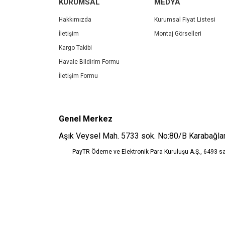
KURUMSAL
MEDYA
Ürün açıklamasında eksik bilgiler bulunuyor.
Ürün bilgilerinde hatalar bulunuyor.
Hakkımızda
Kurumsal Fiyat Listesi
Ürün fiyatı diğer sitelerden daha pahalı.
İletişim
Montaj Görselleri
Bu ürüne benzer farklı alternatifler olmalı.
Kargo Takibi
Havale Bildirim Formu
İletişim Formu
Genel Merkez
Aşık Veysel Mah. 5733 sok. No:80/B Karabağlar
PayTR Ödeme ve Elektronik Para Kuruluşu A.Ş., 6493 s