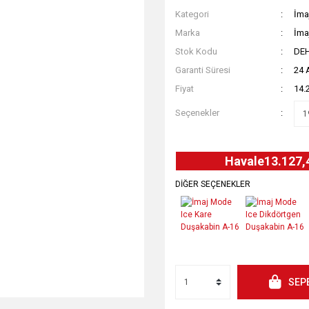
Kategori
İma
Marka
İma
Stok Kodu
DE
Garanti Süresi
24 
Fiyat
14.
Seçenekler
Havale
13.127,
DİĞER SEÇENEKLER
SEP