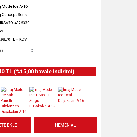
j Mode Ice A-16
j Concept Serisi
HRSV79_4326339
Ay
298,70 TL + KDV
40 TL (%15,00 havale indirimi)
ETE EKLE
HEMEN AL