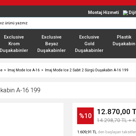
Montaj Hizmeti
Dij
Exclusive
Exclusive
Exclusive
Plastik
Krom
Beyaz
Gold
Duşakabin
Duşakabinler
Duşakabinler
Duşakabinler
ce
İmaj Mode Ice A-16
İmaj Mode Ice 2 Sabit 2 Sürgü Duşakabin A-16 199
akabin A-16 199
12.870,00 
%10
14.298,70 TL + 
1.609,91 TL
den başlayan taksitler