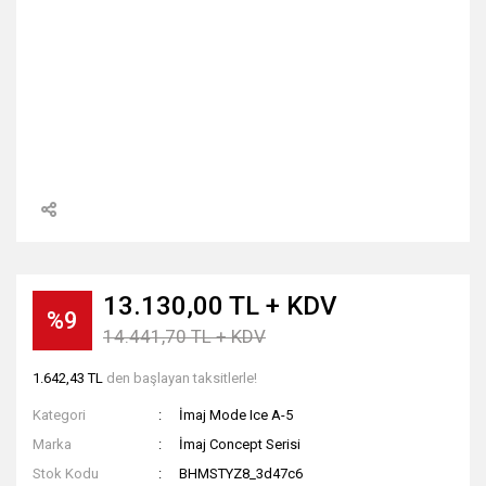
13.130,00 TL + KDV
%9
14.441,70 TL + KDV
1.642,43 TL
den başlayan taksitlerle!
Kategori
İmaj Mode Ice A-5
Marka
İmaj Concept Serisi
Stok Kodu
BHMSTYZ8_3d47c6