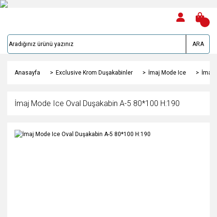
ARA
Anasayfa
Exclusive Krom Duşakabinler
İmaj Mode Ice
İmaj 
İmaj Mode Ice Oval Duşakabin A-5 80*100 H:190