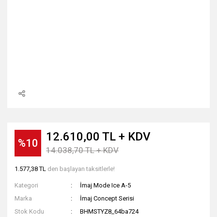
12.610,00 TL + KDV
%10
14.038,70 TL + KDV
1.577,38 TL
den başlayan taksitlerle!
Kategori
İmaj Mode Ice A-5
Marka
İmaj Concept Serisi
Stok Kodu
BHMSTYZ8_64ba724