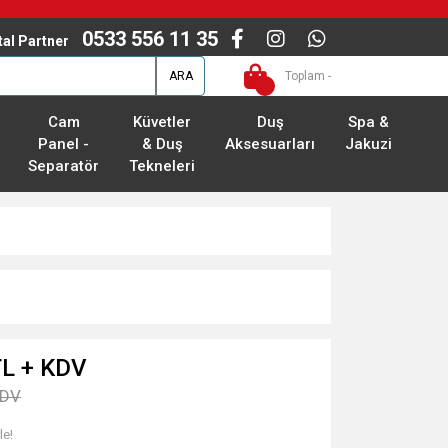
0533 556 11 35
ital Partner
ARA
Toplam -
Cam
Küvetler
Duş
Spa &
Panel -
& Duş
Aksesuarları
Jakuzi
Separatör
Tekneleri
TL + KDV
KDV
le!