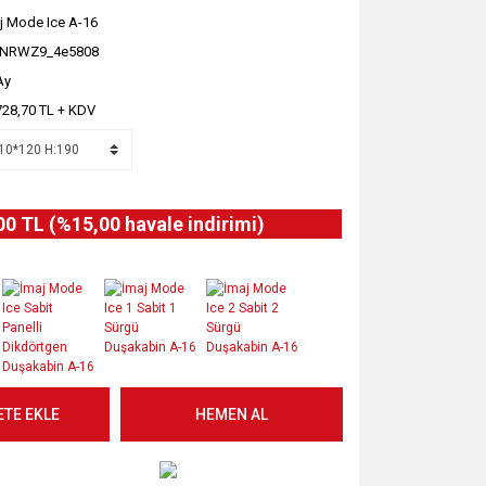
j Mode Ice A-16
JNRWZ9_4e5808
Ay
728,70 TL + KDV
00 TL (%15,00 havale indirimi)
ETE EKLE
HEMEN AL