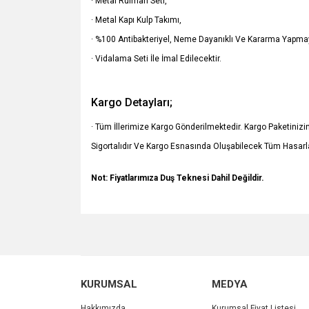
· Metal Rulman Seti,
· Metal Kapı Kulp Takımı,
· %100 Antibakteriyel, Neme Dayanıklı Ve Kararma Yapmay
· Vidalama Seti İle İmal Edilecektir.
Kargo Detayları;
· Tüm İllerimize Kargo Gönderilmektedir. Kargo Paketiniz
Sigortalıdır Ve Kargo Esnasında Oluşabilecek Tüm Hasarla
Not: Fiyatlarımıza Duş Teknesi Dahil Değildir.
Bu ürünün fiyat bilgisi, resim, ürün açıklamalarında v
Görüş ve önerileriniz için teşekkür ederiz.
Ürün resmi kalitesiz, bozuk veya görüntülenemiyo
KURUMSAL
MEDYA
Ürün açıklamasında eksik bilgiler bulunuyor.
Ürün bilgilerinde hatalar bulunuyor.
Hakkımızda
Kurumsal Fiyat Listesi