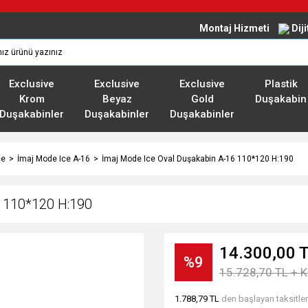
Montaj Hizmeti
Dij
Exclusive
Exclusive
Exclusive
Plastik
Krom
Beyaz
Gold
Duşakabin
Duşakabinler
Duşakabinler
Duşakabinler
ce
İmaj Mode Ice A-16
İmaj Mode Ice Oval Duşakabin A-16 110*120 H:190
 110*120 H:190
14.300,00 
%9
15.728,70 TL + 
1.788,79 TL
den başlayan taksitler