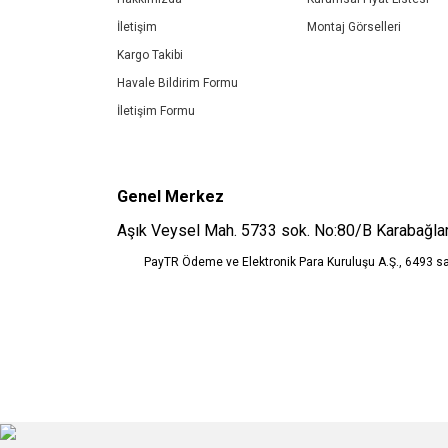
Ürün fiyatı diğer sitelerden daha pahalı.
İletişim
Montaj Görselleri
Bu ürüne benzer farklı alternatifler olmalı.
Kargo Takibi
Havale Bildirim Formu
İletişim Formu
Genel Merkez
Aşık Veysel Mah. 5733 sok. No:80/B Karabağlar
PayTR Ödeme ve Elektronik Para Kuruluşu A.Ş., 6493 s