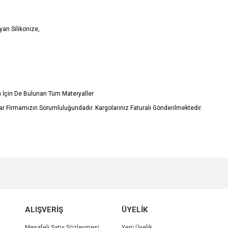
an Silikonize,
in İçin De Bulunan Tüm Materyaller
r Firmamızın Sorumluluğundadır. Kargolarınız Faturalı Gönderilmektedir.
e diğer konularda yetersiz gördüğünüz noktaları öneri formunu kullanarak tarafımı
Bu ürüne ilk yorumu siz yapın!
r.
Yorum Yaz
ALIŞVERİŞ
ÜYELİK
Mesafeli Satış Sözleşmesi
Yeni Üyelik