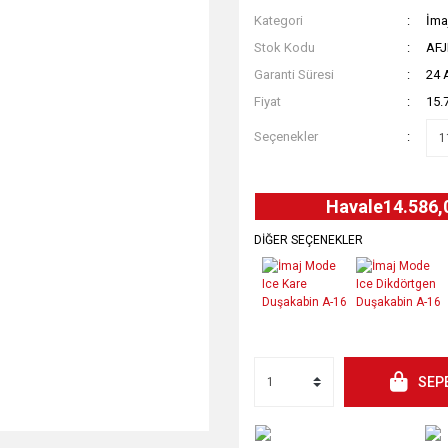
Kategori
İma
Stok Kodu
AF
Garanti Süresi
24 
Fiyat
15.
Seçenekler
Havale
14.586,
DİĞER SEÇENEKLER
SEP