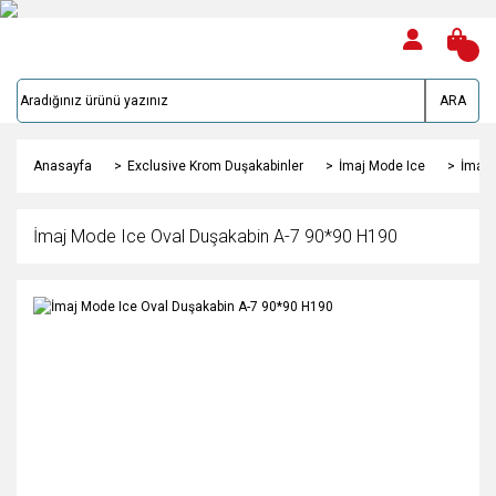
ARA
Anasayfa
Exclusive Krom Duşakabinler
İmaj Mode Ice
İmaj 
İmaj Mode Ice Oval Duşakabin A-7 90*90 H190