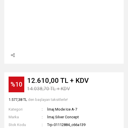
12.610,00 TL + KDV
%10
14.038,70 TL + KDV
1.577,38 TL
den başlayan taksitlerle!
Kategori
İmaj Mode Ice A-7
Marka
İmaj Silver Concept
Stok Kodu
Trp-01112884_c66a139