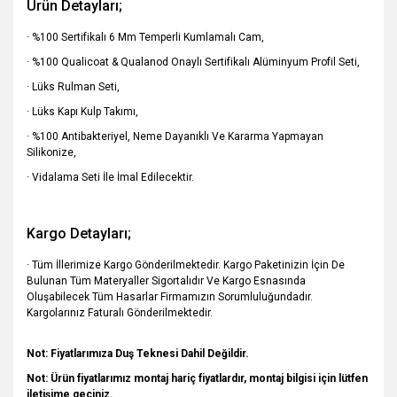
Ürün Detayları;
· %100 Sertifikalı 6 Mm Temperli Kumlamalı Cam,
· %100 Qualicoat & Qualanod Onaylı Sertifikalı Alüminyum Profil Seti,
· Lüks Rulman Seti,
· Lüks Kapı Kulp Takımı,
· %100 Antibakteriyel, Neme Dayanıklı Ve Kararma Yapmayan
Silikonize,
· Vidalama Seti İle İmal Edilecektir.
Kargo Detayları;
· Tüm İllerimize Kargo Gönderilmektedir. Kargo Paketinizin İçin De
Bulunan Tüm Materyaller Sigortalıdır Ve Kargo Esnasında
Oluşabilecek Tüm Hasarlar Firmamızın Sorumluluğundadır.
Kargolarınız Faturalı Gönderilmektedir.
Not: Fiyatlarımıza Duş Teknesi Dahil Değildir.
Not: Ürün fiyatlarımız montaj hariç fiyatlardır, montaj bilgisi için lütfen
iletişime geçiniz.