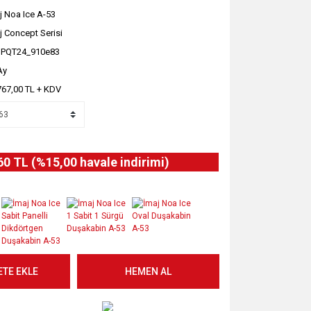
j Noa Ice A-53
j Concept Serisi
PQT24_910e83
Ay
767,00 TL + KDV
60 TL (%15,00 havale indirimi)
ETE EKLE
HEMEN AL