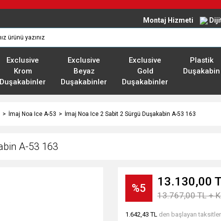
Montaj Hizmeti
Dij
Exclusive
Exclusive
Exclusive
Plastik
Krom
Beyaz
Gold
Duşakabin
Duşakabinler
Duşakabinler
Duşakabinler
İmaj Noa Ice A-53
İmaj Noa Ice 2 Sabit 2 Sürgü Duşakabin A-53 163
abin A-53 163
13.130,00 
%5
13.767,00 TL + 
1.642,43 TL
den başlayan taksitler