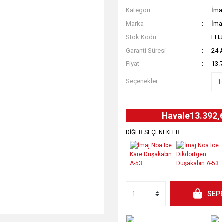
Kategori
İma
Marka
İma
Stok Kodu
FHJ
Garanti Süresi
24 
Fiyat
13.
Seçenekler
Havale
13.392,
DİĞER SEÇENEKLER
SEP