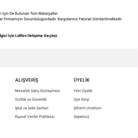
in İçin De Bulunan Tüm Materyaller
r Firmamızın Sorumluluğundadır. Kargolarınız Faturalı Gönderilmektedir.
lgisi İçin Lütfen İletişime Geçiniz.
e diğer konularda yetersiz gördüğünüz noktaları öneri formunu kullanarak tarafımı
Bu ürüne ilk yorumu siz yapın!
r.
Yorum Yaz
ALIŞVERİŞ
ÜYELİK
Mesafeli Satış Sözleşmesi
Yeni Üyelik
Gizlilik ve Güvenlik
Üye Girişi
İptal ve İade Şartları
Şifremi Unuttum
Kişisel Veriler Politikası
Sepetiniz