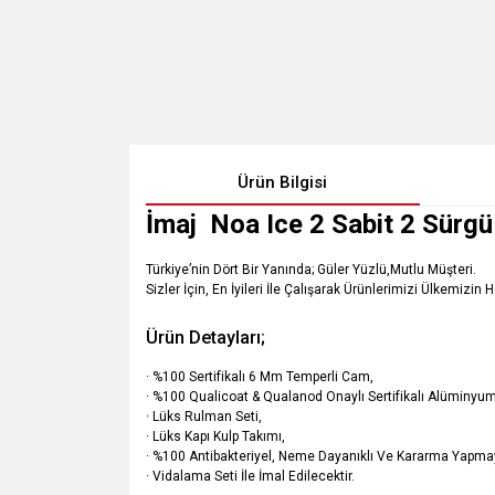
Ürün Bilgisi
İmaj Noa Ice 2 Sabit 2 Sürg
Türkiye’nin Dört Bir Yanında; Güler Yüzlü,Mutlu Müşteri.
Sizler İçin, En İyileri İle Çalışarak Ürünlerimizi Ülkemizin 
Ürün Detayları;
· %100 Sertifikalı 6 Mm Temperli Cam,
· %100 Qualicoat & Qualanod Onaylı Sertifikalı Alüminyum 
· Lüks Rulman Seti,
· Lüks Kapı Kulp Takımı,
· %100 Antibakteriyel, Neme Dayanıklı Ve Kararma Yapmay
· Vidalama Seti İle İmal Edilecektir.