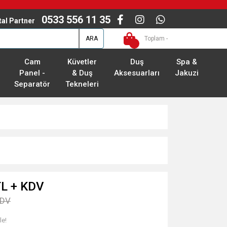
0533 556 11 35
ital Partner
ARA
Toplam -
Cam
Küvetler
Duş
Spa &
Panel -
& Duş
Aksesuarları
Jakuzi
Separatör
Tekneleri
TL + KDV
KDV
le!