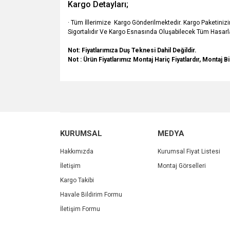
Kargo Detayları;
· Tüm İllerimize Kargo Gönderilmektedir. Kargo Paketiniz
Sigortalıdır Ve Kargo Esnasında Oluşabilecek Tüm Hasarla
Not: Fiyatlarımıza Duş Teknesi Dahil Değildir.
Not : Ürün Fiyatlarımız Montaj Hariç Fiyatlardır, Montaj Bi
Bu ürünün fiyat bilgisi, resim, ürün açıklamalarında v
Görüş ve önerileriniz için teşekkür ederiz.
Ürün resmi kalitesiz, bozuk veya görüntülenemiyo
KURUMSAL
MEDYA
Ürün açıklamasında eksik bilgiler bulunuyor.
Ürün bilgilerinde hatalar bulunuyor.
Hakkımızda
Kurumsal Fiyat Listesi
Ürün fiyatı diğer sitelerden daha pahalı.
İletişim
Montaj Görselleri
Bu ürüne benzer farklı alternatifler olmalı.
Kargo Takibi
Havale Bildirim Formu
İletişim Formu